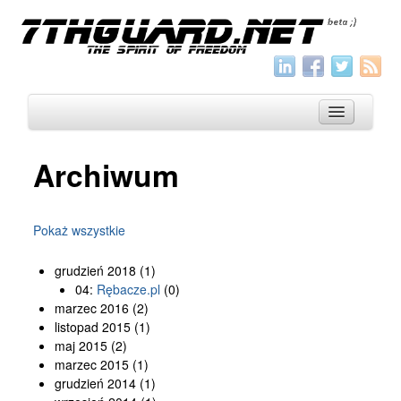
Archiwum
O nas
Archiwum
Pokaż wszystkie
Wszystko
grudzień 2018
(1)
Aktualności
04:
Rębacze.pl
(0)
marzec 2016
(2)
Artykuły
listopad 2015
(1)
maj 2015
(2)
Krótkie
marzec 2015
(1)
Jak pisać
grudzień 2014
(1)