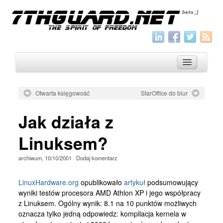
Otwarta księgowość
StarOffice do biur
O nas
Jak działa z
Archiwum
Linuksem?
Wszystko
archiwum
,
10/10/2001
·
Dodaj komentarz
Aktualności
Artykuły
LinuxHardware.org
opublikowało
artykuł
podsumowujący
wyniki testów procesora AMD Athlon XP i jego współpracy
Krótkie
z Linuksem. Ogólny wynik: 8.1 na 10 punktów możliwych
Jak pisać
oznacza tylko jedną odpowiedz: kompilacja kernela w