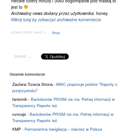
niecałe cztery minuty i 3060 bogomipsów pod maską to
Kontakt
jest to
Archiwalny news dodany przez użytkownika: honey.
Kliknij tutaj by zobaczyć archiwalne komentarze.
linux
OZNACZONE JAKO →
SHARE →
Ostatnie komentarze
Zaufana Trzecia Strona
-
MAiC proponuje polskie "Raporty o
przejrzystości"
fantomik
-
Backdoorów PRISM nie ma. Pełnej informacji w
Transparency Reports też.
rumcajs
-
Backdoorów PRISM nie ma. Pełnej informacji w
Transparency Reports też.
KMP
-
Permanentna inwigilacja – również w Polsce