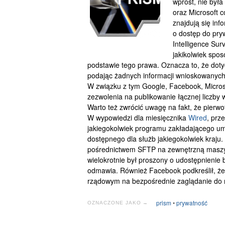
wprost, nie była
oraz Microsoft c
znajdują się in
o dostęp do pryw
Intelligence Sur
jakikolwiek spos
podstawie tego prawa. Oznacza to, że doty
podając żadnych informacji wnioskowanyc
W związku z tym Google, Facebook, Micros
zezwolenia na publikowanie łącznej liczby
Warto też zwrócić uwagę na fakt, że pier
W wypowiedzi dla miesięcznika
Wired
, prz
jakiegokolwiek programu zakładającego um
dostępnego dla służb jakiegokolwiek kraju.
pośrednictwem SFTP na zewnętrzną maszy
wielokrotnie był proszony o udostępnieni
odmawia. Również Facebook podkreślił, że 
rządowym na bezpośrednie zaglądanie do 
prism
•
prywatność
OZNACZONE JAKO →