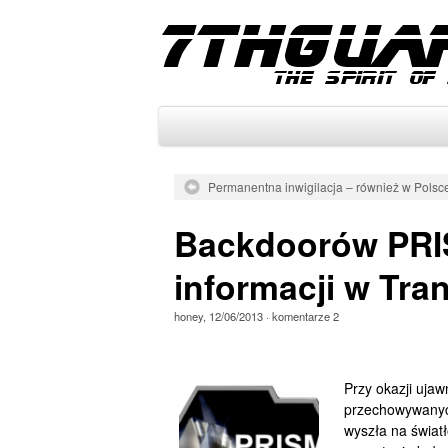
Permanentna inwigilacja – również w Polsc
Backdoorów PRIS
informacji w Tra
honey
,
12/06/2013
·
komentarze
2
Przy okazji uja
przechowywanyc
wyszła na światł