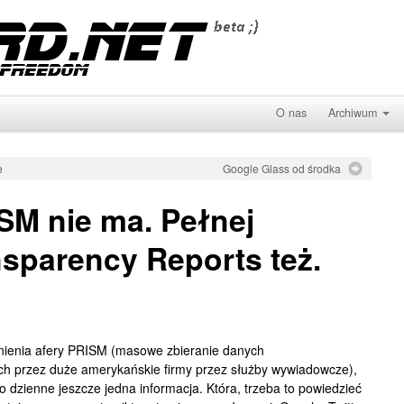
O nas
Archiwum
e
Google Glass od środka
M nie ma. Pełnej
nsparency Reports też.
wnienia afery PRISM (masowe zbieranie danych
h przez duże amerykańskie firmy przez służby wywiadowcze),
o dzienne jeszcze jedna informacja. Która, trzeba to powiedzieć