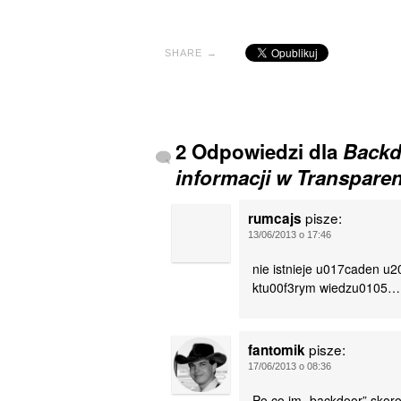
SHARE →
2 Odpowiedzi dla
Backd
informacji w Transparen
pisze:
rumcajs
13/06/2013 o 17:46
nie istnieje u017caden 
ktu00f3rym wiedzu0105… c
pisze:
fantomik
17/06/2013 o 08:36
Po co im „backdoor” skor