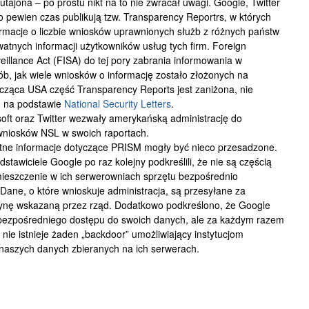
 utajona – po prostu nikt na to nie zwracał uwagi. Google, Twitter
o pewien czas publikują tzw. Transparency Reportrs, w których
formacje o liczbie wniosków uprawnionych służb z różnych państw
atnych informacji użytkowników usług tych firm. Foreign
veillance Act (FISA) do tej pory zabrania informowania w
ób, jak wiele wniosków o informację zostało złożonych na
cząca USA część Transparency Reports jest zaniżona, nie
h na podstawie
National Security Letters
.
oft oraz Twitter wezwały amerykańską administrację do
 wniosków NSL w swoich raportach.
wotne informacje dotyczące PRISM mogły być nieco przesadzone.
edstawiciele Google po raz kolejny podkreślili, że nie są częścią
ieszczenie w ich serwerowniach sprzętu bezpośrednio
 Dane, o które wnioskuje administracja, są przesyłane za
nę wskazaną przez rząd. Dodatkowo podkreślono, że Google
e bezpośredniego dostępu do swoich danych, ale za każdym razem
nie istnieje żaden „backdoor” umożliwiający instytucjom
naszych danych zbieranych na ich serwerach.