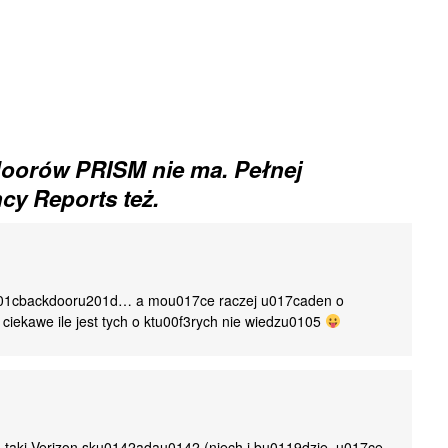
oorów PRISM nie ma. Pełnej
cy Reports też.
u201cbackdooru201d… a mou017ce raczej u017caden o
iekawe ile jest tych o ktu00f3rych nie wiedzu0105
o taki Verizon sku0142adau0142 (niech i bu0119dzie, u017ce