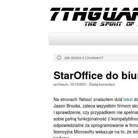
Jak działa z Linuksem?
StarOffice do biu
archiwum
,
10/10/2001
·
Dodaj komentarz
Na stronach Yahoo! znalazłem dziś
tekst
do
Jason Brooks, zaleca wszystkim firmom sk
i sprawdzenie, czy przypadkiem nie spełni
sobie pełną funkcjonalność (i kompatybilno
odpowiedzialne za oprogramowanie w firma
licencyjna Microsoftu wskazuje na to, że i