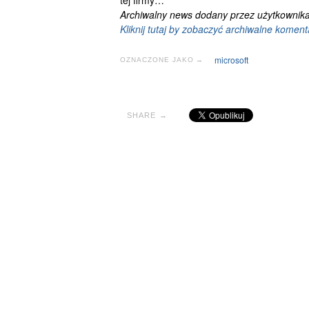
tej firmy…
Archiwalny news dodany przez użytkownika
Kliknij tutaj by zobaczyć archiwalne koment
microsoft
OZNACZONE JAKO →
SHARE →