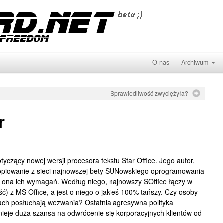
O nas
Archiwum
Sprawiedliwość zwyciężyła?
r
tyczący nowej wersji procesora tekstu Star Office. Jego autor,
opiowanie z sieci najnowszej bety SUNowskiego oprogramowania
a ona ich wymagań. Według niego, najnowszy SOffice łączy w
ść) z MS Office, a jest o niego o jakieś 100% tańszy. Czy osoby
ch posłuchają wezwania? Ostatnia agresywna polityka
stnieje duża szansa na odwrócenie się korporacyjnych klientów od