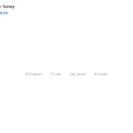
: honey.
arze.
Archiwum
O nas
Jak pisać
Kontakt