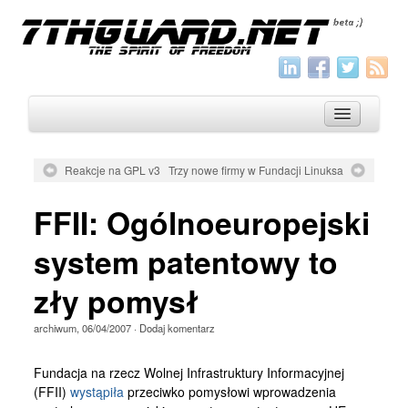
Reakcje na GPL v3
Trzy nowe firmy w Fundacji Linuksa
O nas
FFII: Ogólnoeuropejski
Archiwum
system patentowy to
Wszystko
zły pomysł
Aktualności
Artykuły
archiwum
,
06/04/2007
·
Dodaj komentarz
Krótkie
Fundacja na rzecz Wolnej Infrastruktury Informacyjnej
Jak pisać
(FFII)
wystąpiła
przeciwko pomysłowi wprowadzenia