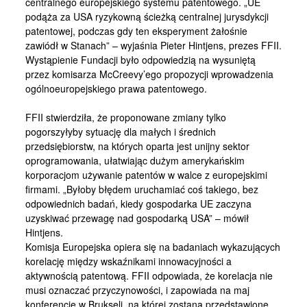
centralnego europejskiego systemu patentowego. „UE
Kontakt
podąża za USA ryzykowną ścieżką centralnej jurysdykcji
patentowej, podczas gdy ten eksperyment żałośnie
zawiódł w Stanach” – wyjaśnia Pieter Hintjens, prezes FFII.
Wystąpienie Fundacji było odpowiedzią na wysuniętą
przez komisarza McCreevy’ego propozycji wprowadzenia
ogólnoeuropejskiego prawa patentowego.
FFII stwierdziła, że proponowane zmiany tylko
pogorszyłyby sytuację dla małych i średnich
przedsiębiorstw, na których oparta jest unijny sektor
oprogramowania, ułatwiając dużym amerykańskim
korporacjom używanie patentów w walce z europejskimi
firmami. „Byłoby błędem uruchamiać coś takiego, bez
odpowiednich badań, kiedy gospodarka UE zaczyna
uzyskiwać przewagę nad gospodarką USA” – mówił
Hintjens.
Komisja Europejska opiera się na badaniach wykazujących
korelację między wskaźnikami innowacyjności a
aktywnością patentową. FFII odpowiada, że korelacja nie
musi oznaczać przyczynowości, i zapowiada na maj
konferencję w Brukseli, na której zostaną przedstawione