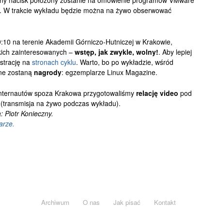
lny nacisk położony zostanie na omówienie programów VMware
 . W trakcie wykładu będzie można na żywo obserwować
:10 na terenie Akademii Górniczo-Hutniczej w Krakowie,
kich zainteresowanych –
wstęp, jak zwykle, wolny!
. Aby lepiej
estrację na
stronach cyklu
. Warto, bo po wykładzie, wśród
ne zostaną
nagrody
: egzemplarze Linux Magazine.
 internautów spoza Krakowa przygotowaliśmy
relację video
pod
 (transmisja na żywo podczas wykładu).
 Piotr Konieczny.
arze.
Archiwum
O nas
Jak pisać
Kontakt