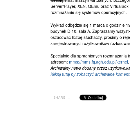
terapię
temat maszyn wirtualnych. Szczegó
Server/Player, XEN, QEmu oraz VirtualBox
rozmnażanie się systemów operacyjnych.
Wykład odbędzie się 1 marca o godzinie 19
budynek D-10, sala A. Zapraszamy wszyst
oszacować liczbę słuchaczy, prosimy o rej
zarejestrowanych użytkowników rozlosowa
Specjalnie dla spragnionych rozmnażania
adresem:
mms://mms.ftj.agh.edu.pl/kernel
.
Archiwalny news dodany przez użytkownika:
Kliknij tutaj by zobaczyć archiwalne koment
SHARE →