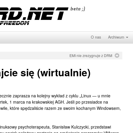
O nas
Archiwum
EMI nie zrezygnuje z DRM
jcie się (wirtualnie)
cznie zaprasza na kolejny wykład z cyklu „Linux — u mnie
artek, 1 marca na krakowskiej AGH. Jeśli po przesiadce na
hwile, które spędzaliście razem ze swoim kochanym Windowsem,
nuksowy psychoterapeuta, Stanisław Kulczycki, przedstawi