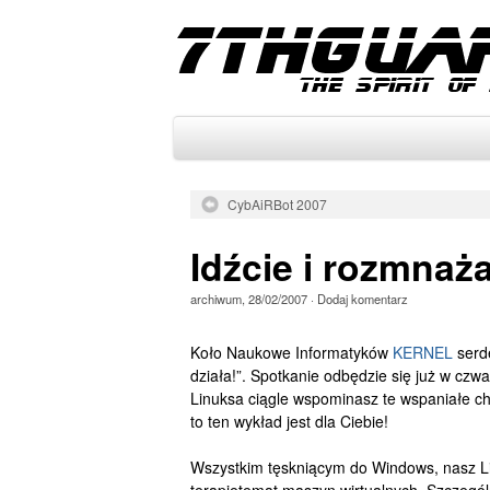
CybAiRBot 2007
Idźcie i rozmnaża
archiwum
,
28/02/2007
·
Dodaj komentarz
Koło Naukowe Informatyków
KERNEL
serde
działa!”. Spotkanie odbędzie się już w czw
Linuksa ciągle wspominasz te wspaniałe c
to ten wykład jest dla Ciebie!
Wszystkim tęskniącym do Windows, nasz Li