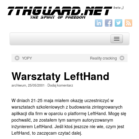
YOPY
Reality cracking
O nas
Warsztaty LeftHand
Archiwum
archiwum
,
25/05/2001
·
Dodaj komentarz
Wszystko
Aktualności
W dniach 21-25 maja miałem okazję uczestniczyć w
warsztatach szkoleniowych z budowania zintegrowanych
Artykuły
aplikacji dla firm w oparciu o platformę LeftHand. Mogę się
pochwalić, ze zostałem tym samym autoryzowanym
Krótkie
inżynierem LeftHand. Jeśli ktoś jeszcze nie wie, czym jest
Jak pisać
LeftHand, to zaczęcam czytać dalej.