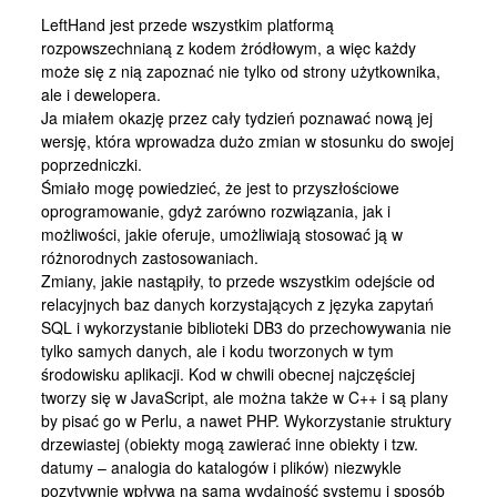
Kontakt
LeftHand jest przede wszystkim platformą
rozpowszechnianą z kodem żródłowym, a więc każdy
może się z nią zapoznać nie tylko od strony użytkownika,
ale i dewelopera.
Ja miałem okazję przez cały tydzień poznawać nową jej
wersję, która wprowadza dużo zmian w stosunku do swojej
poprzedniczki.
Śmiało mogę powiedzieć, że jest to przyszłościowe
oprogramowanie, gdyż zarówno rozwiązania, jak i
możliwości, jakie oferuje, umożliwiają stosować ją w
różnorodnych zastosowaniach.
Zmiany, jakie nastąpiły, to przede wszystkim odejście od
relacyjnych baz danych korzystających z języka zapytań
SQL i wykorzystanie biblioteki DB3 do przechowywania nie
tylko samych danych, ale i kodu tworzonych w tym
środowisku aplikacji. Kod w chwili obecnej najczęściej
tworzy się w JavaScript, ale można także w C++ i są plany
by pisać go w Perlu, a nawet PHP. Wykorzystanie struktury
drzewiastej (obiekty mogą zawierać inne obiekty i tzw.
datumy – analogia do katalogów i plików) niezwykle
pozytywnie wpływa na samą wydajność systemu i sposób