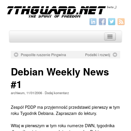
Pospolite ruszenie Pingwina
Podatki i rozwój
O nas
Debian Weekly News
Archiwum
#1
Wszystko
archiwum
,
11/01/2006
·
Dodaj komentarz
Aktualności
Artykuły
Zespół PDDP ma przyjemność przedstawić pierwszy w tym
roku Tygodnik Debiana. Zapraszam do lektury.
Krótkie
Jak pisać
Witaj w pierwszym w tym roku numerze DWN, tygodnika