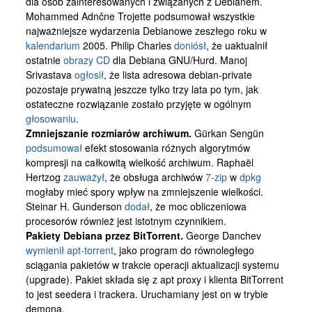
dla osób zainteresowanych i związanych z Debianem.
Kontakt
Mohammed Adnčne Trojette podsumował wszystkie
najważniejsze wydarzenia Debianowe zeszłego roku w
kalendarium
2005. Philip Charles
doniósł
, że uaktualnił
ostatnie
obrazy CD
dla Debiana GNU/Hurd. Manoj
Srivastava
ogłosił
, że lista adresowa debian-private
pozostaje prywatną jeszcze tylko trzy lata po tym, jak
ostateczne rozwiązanie zostało przyjęte w ogólnym
głosowaniu
.
Zmniejszanie rozmiarów archiwum.
Gürkan Sengün
podsumował
efekt stosowania różnych algorytmów
kompresji na całkowitą wielkość archiwum. Raphaël
Hertzog
zauważył
, że obsługa archiwów
7-zip
w
dpkg
mogłaby mieć spory wpływ na zmniejszenie wielkości.
Steinar H. Gunderson
dodał
, że moc obliczeniowa
procesorów również jest istotnym czynnikiem.
Pakiety Debiana przez BitTorrent.
George Danchev
wymienił
apt-torrent
, jako program do równoległego
sciągania pakietów w trakcie operacji aktualizacji systemu
(upgrade). Pakiet składa się z apt proxy i klienta BitTorrent
to jest seedera i trackera. Uruchamiany jest on w trybie
demona.