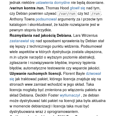
jednak niektóre
ustawienia domyślne
nie będą doceniane.
/var/run kontra /run.
Thomas Hood
głowił się
nad tym,
czy Debian powinien używać
czy też
.
/var/run
/run
Anthony Towns
podsumował
argumenty za i przeciw tym
katalogom i skonkludował, że każde rozwiązanie jest w
pewnym stopniu brzydkie.
Rozmyślania nad jakością Debiana.
Lars Wirzenius
zastanawiał się
nad sposobami sprawienia by Debian stał
się lepszy z technicznego punktu widzenia. Podsumował
wiele aspektów w których dystrybucja została ulepszona,
m.in użycie narzędzi o wyższym poziomie abstrakcji,
zgłaszanie i rozwiązywanie błędów, imprezy tępienia
błędów, automatyczne testowanie czy wsparcie jakości.
Używanie ruchomych licencji.
Florent Bayle
dziwował
się
jak traktować pakiet, którego licencja znajduje się na
stronach www zamiast wchodzić w jego skład. Taka
licencja mogłaby być zmieniona po włączeniu pakietu w
skład Debiana. Decklin Foster
wytłumaczył
, że debian
może dystrybuwać taki pakiet na licencji jaka była aktualna
w momencie debianizacji i licencja taka musi być
dystrybuowana wraz z oprogramowaniem.