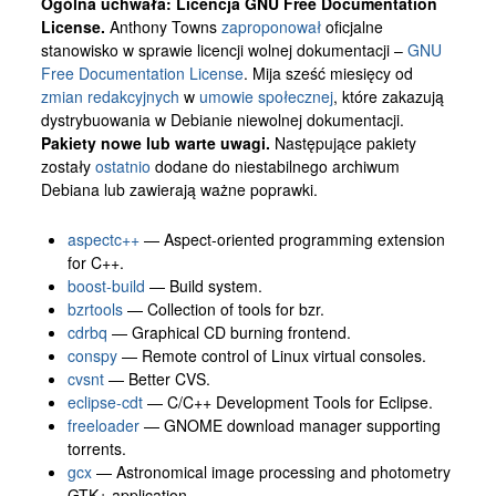
Ogólna uchwała: Licencja GNU Free Documentation
License.
Anthony Towns
zaproponował
oficjalne
stanowisko w sprawie licencji wolnej dokumentacji –
GNU
Free Documentation License
. Mija sześć miesięcy od
zmian redakcyjnych
w
umowie społecznej
, które zakazują
dystrybuowania w Debianie niewolnej dokumentacji.
Pakiety nowe lub warte uwagi.
Następujące pakiety
zostały
ostatnio
dodane do niestabilnego archiwum
Debiana lub zawierają ważne poprawki.
aspectc++
— Aspect-oriented programming extension
for C++.
boost-build
— Build system.
bzrtools
— Collection of tools for bzr.
cdrbq
— Graphical CD burning frontend.
conspy
— Remote control of Linux virtual consoles.
cvsnt
— Better CVS.
eclipse-cdt
— C/C++ Development Tools for Eclipse.
freeloader
— GNOME download manager supporting
torrents.
gcx
— Astronomical image processing and photometry
GTK+ application.