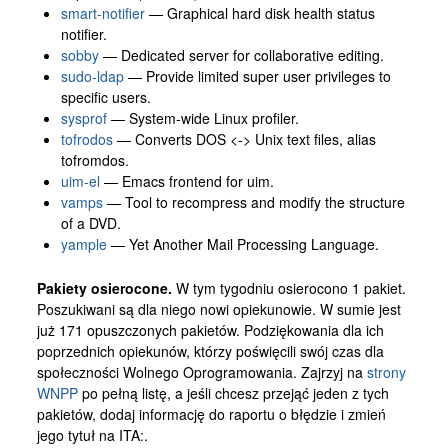
smart-notifier
— Graphical hard disk health status
notifier.
sobby
— Dedicated server for collaborative editing.
sudo-ldap
— Provide limited super user privileges to
specific users.
sysprof
— System-wide Linux profiler.
tofrodos
— Converts DOS <-> Unix text files, alias
tofromdos.
uim-el
— Emacs frontend for uim.
vamps
— Tool to recompress and modify the structure
of a DVD.
yample
— Yet Another Mail Processing Language.
Pakiety osierocone.
W tym tygodniu osierocono 1 pakiet.
Poszukiwani są dla niego nowi opiekunowie. W sumie jest
już 171 opuszczonych pakietów. Podziękowania dla ich
poprzednich opiekunów, którzy poświęcili swój czas dla
społeczności Wolnego Oprogramowania. Zajrzyj na
strony
WNPP
po pełną listę, a jeśli chcesz przejąć jeden z tych
pakietów, dodaj informację do raportu o błędzie i zmień
jego tytuł na ITA:.