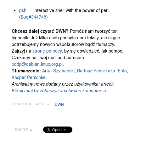
psh
— Interactive shell with the power of perl.
(
Bug#344748
)
Chcesz dalej czytać DWN?
Pomóż nam tworzyć ten
tygodnik. Już kilka osób podsyła nam teksty, ale ciągle
potrzebujemy nowych współautorów bądź tłumaczy.
Zajrzyj na
stronę pomocy
, by się dowiedzieć, jak pomóc.
Czekamy na Twój mail pod adresem
pddp@debian.linux.org.pl
.
Tłumaczenie:
Artur Szymański
,
Bartosz Feński aka fEnIo
,
Kacper Perschke
.
Archiwalny news dodany przez użytkownika: arteek.
Kliknij tutaj by zobaczyć archiwalne komentarze.
DWN
OZNACZONE JAKO →
SHARE →