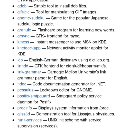
gdebi
— Simple tool to install deb files.
gifsicle
— Tool for manipulating GIF images.
gnome-sudoku
— Game for the popular Japanese
sudoku logic puzzle.
granule
— Flashcard program for learning new words.
grsync
— GTK+ frontend for rsync.
kmess
— Instant messenger to use MSN on KDE.
knetdockapp
— Network activity monitor applet for
KDE.
leo
— English-German dictionary using dict.leo.org.
linhdd
— GTK frontend for cfdisk/df/hdparm/mkfs.
link-grammar
— Carnegie Mellon University’s link
grammar parser for English.
ndoc
— Code documentation generator for .NET.
pessulus
— Lockdown editor for GNOME.
postfix-smtpguard
— Smtpguard policy service
daemon for Postfix.
procinfo
— Displays system information from /proc.
qliss3d
— Demonstration tool for Lissajous physiques.
runit-services
— UNIX init scheme with service
supervision (services).