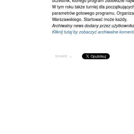
uczestnik, którego program zdobedzie najw
W tym roku także turniej dla początkujący
parametrów gotowego programu. Organizat
Warszawskiego. Startować może każdy.
Archiwalny news dodany przez użytkownika:
Kliknij tutaj by zobaczyć archiwalne koment
SHARE →