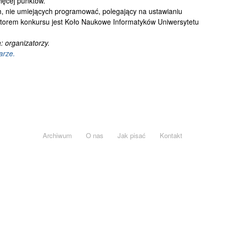
ięcej punktów.
ch, nie umiejących programować, polegający na ustawianiu
orem konkursu jest Koło Naukowe Informatyków Uniwersytetu
 organizatorzy.
arze.
Archiwum
O nas
Jak pisać
Kontakt