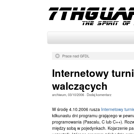
Prace nad GFDL
Internetowy turn
walczących
archiwum
,
03/10/2006
·
Dodaj komentarz
W środę 4.10.2006 rusza
Internetowy turn
kilkunastu dni programu grającego w pewn
programowania (Pascalu, C lub C++). Rozwią
między sobą w pojedynkach. Kojarzenie pa