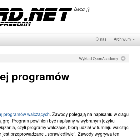
O nas
Archiwum
Wykład OpenAcademy
iej programów
iej programów walczących
. Zawody polegają na napisaniu w ciagu
ą grę. Program powinien być napisany w wybranym jezyku
zania, czyli programy walczące, biorą udział w turnieju walcząc
r jest przeprowadzane ,,sprawiedliwie”. Zawody wygrywa ten