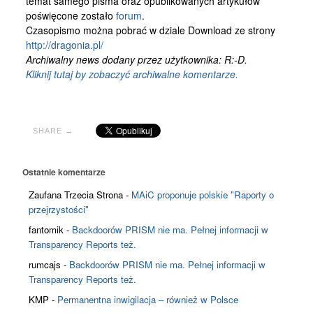
temat samego pisma oraz opublikowanych artykułów
Kontakt
poświęcone zostało
forum
.
Czasopismo można pobrać w dziale Download ze strony
http://dragonia.pl/
Archiwalny news dodany przez użytkownika: R:-D.
Kliknij tutaj by zobaczyć archiwalne komentarze.
SHARE →
Ostatnie komentarze
Zaufana Trzecia Strona
-
MAiC proponuje polskie "Raporty o
przejrzystości"
fantomik
-
Backdoorów PRISM nie ma. Pełnej informacji w
Transparency Reports też.
rumcajs
-
Backdoorów PRISM nie ma. Pełnej informacji w
Transparency Reports też.
KMP
-
Permanentna inwigilacja – również w Polsce