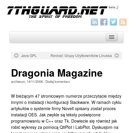
Java GPL
Revival: Grupy Użytkowników Linuksa
O nas
Dragonia Magazine
Archiwum
archiwum
,
14/11/2006
·
Dodaj komentarz
Wszystko
Aktualności
W bieżącym 47 stronicowym numerze przeczytacie między
innymi o instalacji i konfiguracji Slackware. W ramach cyklu
Artykuły
artykułów o systemie firmy Novell opisany został proces
instalacji OES. Jak zwykle są teksty poświęcone
Krótkie
programowaniu w C++ oraz Tk. Dowiecie się również jak
Jak pisać
robić wykresy za pomocą QtiPlot i LabPlot. Dyskusjom na