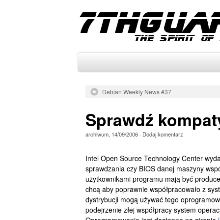
Debian Weekly News #37
Sprawdź kompat
archiwum
,
14/09/2006
·
Dodaj komentarz
Intel Open Source Technology Center wyda
sprawdzania czy BIOS danej maszyny wspó
użytkownikami programu mają być producen
chcą aby poprawnie współpracowało z sys
dystrybucji mogą używać tego oprogramow
podejrzenie złej współpracy system operac