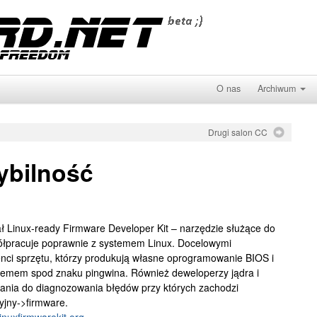
O nas
Archiwum
Drugi salon CC
ybilność
ł Linux-ready Firmware Developer Kit – narzędzie służące do
łpracuje poprawnie z systemem Linux. Docelowymi
ci sprzętu, którzy produkują własne oprogramowanie BIOS i
temem spod znaku pingwina. Również deweloperzy jądra i
ania do diagnozowania błędów przy których zachodzi
yjny->firmware.