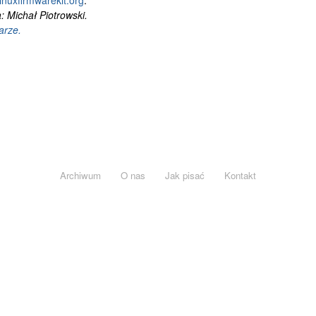
linuxfirmwarekit.org
.
 Michał Piotrowski.
arze.
Archiwum
O nas
Jak pisać
Kontakt