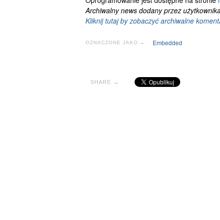
Oprogramowanie jest dostępne na stronie
Archiwalny news dodany przez użytkownika:
Kliknij tutaj by zobaczyć archiwalne koment
Embedded
OZNACZONE JAKO →
SHARE →