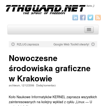
RZLUG zaprasza
Google Web Toolkit otwarty!
O nas
Nowoczesne
Archiwum
środowiska graficzne
Wszystko
w Krakowie
Aktualności
Artykuły
archiwum
,
12/12/2006
·
Dodaj komentarz
Krótkie
Koło Naukowe Informatyków KERNEL zaprasza wszystkich
Jak pisać
zainteresowanych na kolejny wykład z cyklu „Linux — U