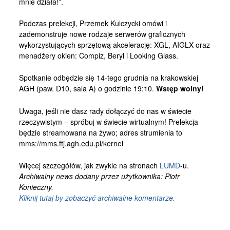
mnie działa!”.
Kontakt
Podczas prelekcji, Przemek Kulczycki omówi i
zademonstruje nowe rodzaje serwerów graficznych
wykorzystujących sprzętową akcelerację: XGL, AIGLX oraz
menadżery okien: Compiz, Beryl i Looking Glass.
Spotkanie odbędzie się 14-tego grudnia na krakowskiej
AGH (paw. D10, sala A) o godzinie 19:10.
Wstęp wolny!
Uwaga, jeśli nie dasz rady dołączyć do nas w świecie
rzeczywistym – spróbuj w świecie wirtualnym! Prelekcja
będzie streamowana na żywo; adres strumienia to
mms://mms.ftj.agh.edu.pl/kernel
Więcej szczegółów, jak zwykle na stronach
LUMD
-u.
Archiwalny news dodany przez użytkownika: Piotr
Konieczny.
Kliknij tutaj by zobaczyć archiwalne komentarze.