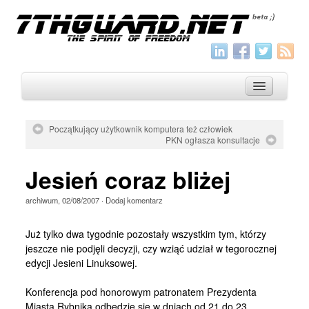
Początkujący użytkownik komputera też człowiek
PKN ogłasza konsultacje
O nas
Jesień coraz bliżej
Archiwum
Wszystko
archiwum
,
02/08/2007
·
Dodaj komentarz
Aktualności
Już tylko dwa tygodnie pozostały wszystkim tym, którzy
Artykuły
jeszcze nie podjęli decyzji, czy wziąć udział w tegorocznej
edycji Jesieni Linuksowej.
Krótkie
Konferencja pod honorowym patronatem Prezydenta
Jak pisać
Miasta Rybnika odbędzie się w dniach od 21 do 23