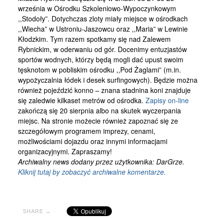
Kontakt
września w Ośrodku Szkoleniowo-Wypoczynkowym
,,Stodoły”. Dotychczas zloty miały miejsce w ośrodkach
,,Wiecha” w Ustroniu-Jaszowcu oraz ,,Maria” w Lewinie
Kłodzkim. Tym razem spotkamy się nad Zalewem
Rybnickim, w oderwaniu od gór. Docenimy entuzjastów
sportów wodnych, którzy będą mogli dać upust swoim
tęsknotom w pobliskim ośrodku ,,Pod Żaglami” (m.in.
wypożyczalnia łódek i desek surfingowych). Będzie można
również pojeździć konno – znana stadnina koni znajduje
się zaledwie kilkaset metrów od ośrodka.
Zapisy on-line
zakończą się 20 sierpnia albo na skutek wyczerpania
miejsc. Na stronie możecie również zapoznać się ze
szczegółowym programem imprezy, cenami,
możliwościami dojazdu oraz innymi informacjami
organizacyjnymi. Zapraszamy!
Archiwalny news dodany przez użytkownika: DarGrze.
Kliknij tutaj by zobaczyć archiwalne komentarze.
SHARE →