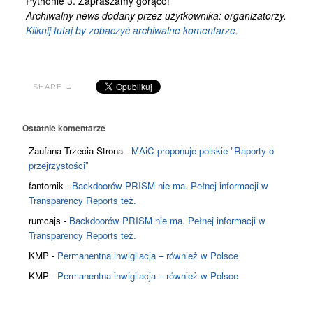
Pythonie 3. Zapraszamy gorąco!
Kontakt
Archiwalny news dodany przez użytkownika: organizatorzy.
Kliknij tutaj by zobaczyć archiwalne komentarze.
SHARE →
Ostatnie komentarze
Zaufana Trzecia Strona
-
MAiC proponuje polskie "Raporty o
przejrzystości"
fantomik
-
Backdoorów PRISM nie ma. Pełnej informacji w
Transparency Reports też.
rumcajs
-
Backdoorów PRISM nie ma. Pełnej informacji w
Transparency Reports też.
KMP
-
Permanentna inwigilacja – również w Polsce
KMP
-
Permanentna inwigilacja – również w Polsce