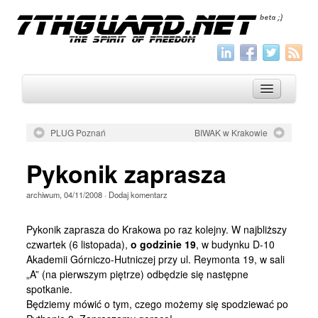
PLUG Poznań
BIWAK w Krakowie
O nas
Pykonik zaprasza
Archiwum
archiwum
,
04/11/2008
·
Dodaj komentarz
Wszystko
Aktualności
Pykonik zaprasza do Krakowa po raz kolejny. W najbliższy
czwartek (6 listopada),
o godzinie 19
, w budynku D-10
Artykuły
Akademii Górniczo-Hutniczej przy ul. Reymonta 19, w sali
„A” (na pierwszym piętrze) odbędzie się następne
Krótkie
spotkanie.
Jak pisać
Będziemy mówić o tym, czego możemy się spodziewać po