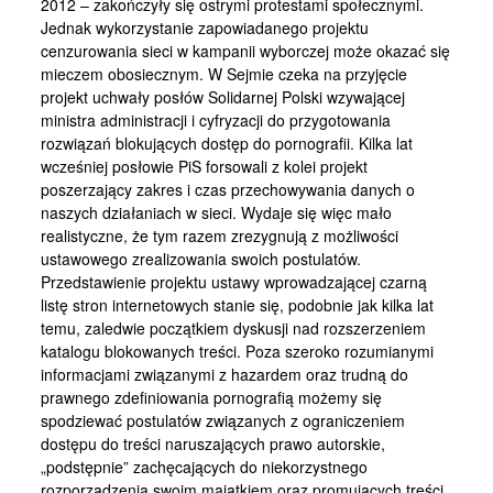
2012 – zakończyły się ostrymi protestami społecznymi.
Jednak wykorzystanie zapowiadanego projektu
cenzurowania sieci w kampanii wyborczej może okazać się
mieczem obosiecznym. W Sejmie czeka na przyjęcie
projekt uchwały posłów Solidarnej Polski wzywającej
ministra administracji i cyfryzacji do przygotowania
rozwiązań blokujących dostęp do pornografii. Kilka lat
wcześniej posłowie PiS forsowali z kolei projekt
poszerzający zakres i czas przechowywania danych o
naszych działaniach w sieci. Wydaje się więc mało
realistyczne, że tym razem zrezygnują z możliwości
ustawowego zrealizowania swoich postulatów.
Przedstawienie projektu ustawy wprowadzającej czarną
listę stron internetowych stanie się, podobnie jak kilka lat
temu, zaledwie początkiem dyskusji nad rozszerzeniem
katalogu blokowanych treści. Poza szeroko rozumianymi
informacjami związanymi z hazardem oraz trudną do
prawnego zdefiniowania pornografią możemy się
spodziewać postulatów związanych z ograniczeniem
dostępu do treści naruszających prawo autorskie,
„podstępnie” zachęcających do niekorzystnego
rozporządzenia swoim majątkiem oraz promujących treści