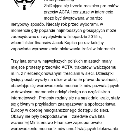
Kontakt
Zbliżająca się trzecia rocznica protestów
przeciw ACTA i cenzurze w internecie
może być świętowana w bardzo
nietypowy sposób. Niecały rok przed wyborami, w
momencie gdy poparcie najmłodszych głosujących może
zadecydować o zwycięstwie w listopadzie 2015 r.,
wiceminister finansów Jacek Kapica po raz kolejny
zapowiada wprowadzenie blokowania treści w internecie.
Trzy lata temu w największych polskich miastach miały
miejsce protesty przeciwko ACTA, traktatowi walczącemu
m.in. z nielicencjonowanymi treściami w sieci. Dziesiątki
tysięcy osób wyszły na ulice w obronie prawa do wolności,
obawiając się wprowadzenia mechanizmów pozwalających
w dowolnym momencie odciąć dostęp do części stron
internetowych. Protesty rozlały się na sąsiednie kraje, stały
się głównym przykładem zaangażowania społeczeństwa
Europy w obronę nieograniczonego dostępu do sieci.
Obawy nie były bezpodstawne – zaledwie dwa lata
wcześniej Ministerstwo Finansów zaproponowało
wprowadzenie mechanizmów umożliwiających blokowanie