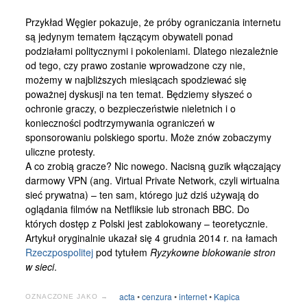
Przykład Węgier pokazuje, że próby ograniczania internetu
są jedynym tematem łączącym obywateli ponad
podziałami politycznymi i pokoleniami. Dlatego niezależnie
od tego, czy prawo zostanie wprowadzone czy nie,
możemy w najbliższych miesiącach spodziewać się
poważnej dyskusji na ten temat. Będziemy słyszeć o
ochronie graczy, o bezpieczeństwie nieletnich i o
konieczności podtrzymywania ograniczeń w
sponsorowaniu polskiego sportu. Może znów zobaczymy
uliczne protesty.
A co zrobią gracze? Nic nowego. Nacisną guzik włączający
darmowy VPN (ang. Virtual Private Network, czyli wirtualna
sieć prywatna) – ten sam, którego już dziś używają do
oglądania filmów na Netfliksie lub stronach BBC. Do
których dostęp z Polski jest zablokowany – teoretycznie.
Artykuł oryginalnie ukazał się 4 grudnia 2014 r. na łamach
Rzeczpospolitej
pod tytułem
Ryzykowne blokowanie stron
w sieci
.
acta
•
cenzura
•
internet
•
Kapica
OZNACZONE JAKO →