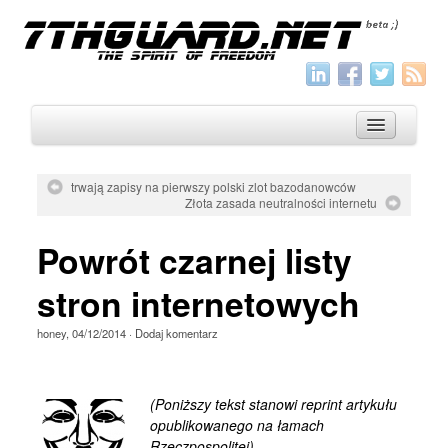
trwają zapisy na pierwszy polski zlot bazodanowców
Złota zasada neutralności internetu
O nas
Powrót czarnej listy
Archiwum
Wszystko
stron internetowych
Aktualności
honey
,
04/12/2014
·
Dodaj komentarz
Artykuły
Krótkie
(Poniższy tekst stanowi reprint artykułu
Jak pisać
opublikowanego na łamach
Rzeczpospolitej)