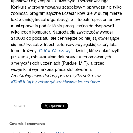
uplasował się zespół z Uniwersytetu Wrocławskiego.
Konkurs w programowaniu zespołowym sprawdza nie tylko
zdolności programistyczne uczestników, ale w dużej mierze
także umiejętności organizacyjne – trzech reprezentantów
musi sprawnie podzielić się pracą, mając do dyspozycji
tylko jeden komputer. Nagroda dla zwycięzców wynosi
$10000 do podziału, ale cenniejsze od niej są otwierające
się możliwości. Z trzech członków zwycięskiej cztery lata
temu drużyny
„Orłów Warszawy”
, dwóch, którzy ukończyli
już studia, robi aktualnie doktoraty na renomowanych
amerykańskich uczelniach (Purdue, MIT), a przed
wszystkimi wymarzona praca stoi otworem.
Archiwalny news dodany przez użytkownika: rcz.
Kliknij tutaj by zobaczyć archiwalne komentarze.
SHARE →
Ostatnie komentarze