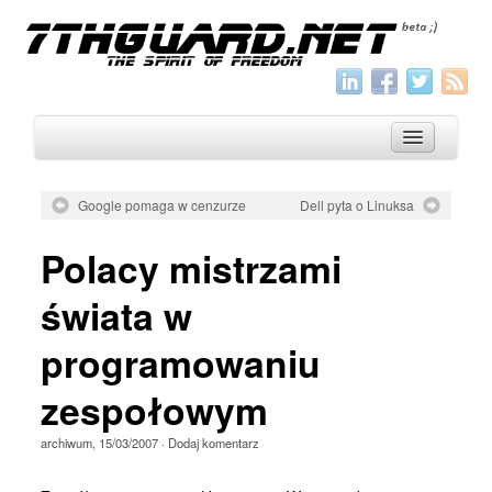
Google pomaga w cenzurze
Dell pyta o Linuksa
O nas
Polacy mistrzami
Archiwum
świata w
Wszystko
programowaniu
Aktualności
Artykuły
zespołowym
Krótkie
archiwum
,
15/03/2007
·
Dodaj komentarz
Jak pisać