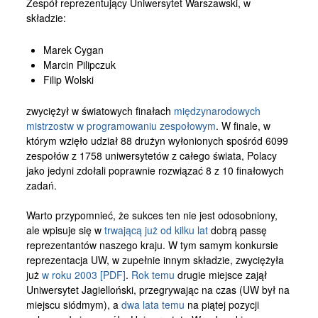
Zespół reprezentujący Uniwersytet Warszawski, w
Kontakt
składzie:
Marek Cygan
Marcin Pilipczuk
Filip Wolski
zwyciężył w światowych finałach
międzynarodowych
mistrzostw w programowaniu zespołowym
. W finale, w
którym wzięło udział 88 drużyn wyłonionych spośród 6099
zespołów z 1758 uniwersytetów z całego świata, Polacy
jako jedyni zdołali poprawnie rozwiązać 8 z 10 finałowych
zadań.
Warto przypomnieć, że sukces ten nie jest odosobniony,
ale wpisuje się w
trwającą już od kilku lat
dobrą passę
reprezentantów naszego kraju. W tym samym konkursie
reprezentacja UW, w zupełnie innym składzie, zwyciężyła
już
w roku 2003 [PDF]
.
Rok temu
drugie miejsce zajął
Uniwersytet Jagielloński, przegrywając na czas (UW był na
miejscu siódmym), a
dwa lata temu
na piątej pozycji