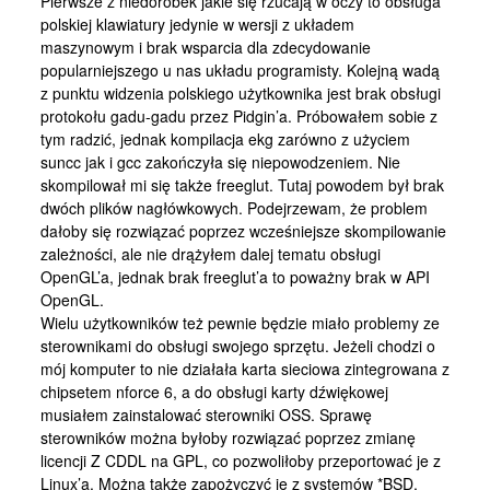
Pierwsze z niedoróbek jakie się rzucają w oczy to obsługa
Kontakt
polskiej klawiatury jedynie w wersji z układem
maszynowym i brak wsparcia dla zdecydowanie
popularniejszego u nas układu programisty. Kolejną wadą
z punktu widzenia polskiego użytkownika jest brak obsługi
protokołu gadu-gadu przez Pidgin’a. Próbowałem sobie z
tym radzić, jednak kompilacja ekg zarówno z użyciem
suncc jak i gcc zakończyła się niepowodzeniem. Nie
skompilował mi się także freeglut. Tutaj powodem był brak
dwóch plików nagłówkowych. Podejrzewam, że problem
dałoby się rozwiązać poprzez wcześniejsze skompilowanie
zależności, ale nie drążyłem dalej tematu obsługi
OpenGL’a, jednak brak freeglut’a to poważny brak w API
OpenGL.
Wielu użytkowników też pewnie będzie miało problemy ze
sterownikami do obsługi swojego sprzętu. Jeżeli chodzi o
mój komputer to nie działała karta sieciowa zintegrowana z
chipsetem nforce 6, a do obsługi karty dźwiękowej
musiałem zainstalować sterowniki OSS. Sprawę
sterowników można byłoby rozwiązać poprzez zmianę
licencji Z CDDL na GPL, co pozwoliłoby przeportować je z
Linux’a. Można także zapożyczyć je z systemów *BSD,