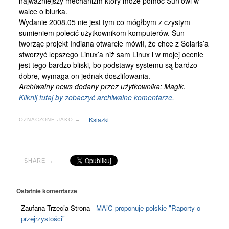
najważniejszy mechanizm który może pomóc Sun’owi w
walce o biurka.
Wydanie 2008.05 nie jest tym co mógłbym z czystym
sumieniem polecić użytkownikom komputerów. Sun
tworząc projekt Indiana otwarcie mówił, że chce z Solaris’a
stworzyć lepszego Linux’a niż sam Linux i w mojej ocenie
jest tego bardzo bliski, bo podstawy systemu są bardzo
dobre, wymaga on jednak doszlifowania.
Archiwalny news dodany przez użytkownika: Magik.
Kliknij tutaj by zobaczyć archiwalne komentarze.
Ksiazki
OZNACZONE JAKO →
SHARE →
Ostatnie komentarze
Zaufana Trzecia Strona
-
MAiC proponuje polskie "Raporty o
przejrzystości"