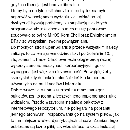
gdyż ich licencja jest bardzo liberalna.
I to by było na tyle jeśli chodzi o to co by trzeba było
poprawić w następnym wydaniu. Jak widać na tej
dystrybucji bywają problemy, z kompilacją niektórych
programów, ale jeśli chodzi o to co mi się poprawnie
zbudowało to był to MirOS Korn Shell oraz Enlightenment
DR17 ze wszystkimi swoimi powiązaniami.
Do mocnych stron OpenSolaris’a przede wszystkim należy
zaliczyć to co ten system odziedziczył po Solaris’ie 10, tj.
zfs, zones i DTrace. Choć owe technologie będą raczej
wykorzystane na maszynach korporacyjnych, gdzie
wymagana jest większa niezawodność. Bo wątpię żeby
skorzystał z tych funkcjonalności ktoś kto komputera
używa tylko do multimediów i internetu.
Dobre wrażenie natomiast zrobił na mnie manager
pakietów, jest to jedna z lepszych jego implementacji jakie
widziałem. Przede wszystkim instalacja pakietów z
internetowego repozytorium, nie polegała na pobraniu
jednego archiwum i rozpakowania go na system plików, jak
to ma miejsce w wielu dystrybucjach Linux’a. Zamiast tego
pobierane są luźne pliki, tak więc skraca to czas instalacji