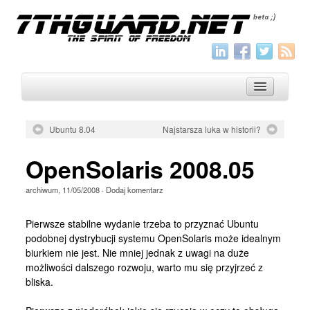
Ubuntu 8.04
Najstarsza luka w historii?
O nas
OpenSolaris 2008.05
Archiwum
archiwum
,
11/05/2008
·
Dodaj komentarz
Wszystko
Aktualności
Pierwsze stabilne wydanie trzeba to przyznać Ubuntu
podobnej dystrybucji systemu OpenSolaris może idealnym
Artykuły
biurkiem nie jest. Nie mniej jednak z uwagi na duże
możliwości dalszego rozwoju, warto mu się przyjrzeć z
Krótkie
bliska.
Jak pisać