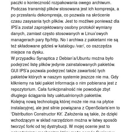
paczki o konieczność rozpakowania owego archiwum.
Podczas transmisji plików stosowana jest ich kompresja, a
po przesłaniu dekompresja, co pozwala na skrócenie
czasu zasysania tych plików. Jest to możliwe ponieważ dla
IPS’a został zaprojektowany osobny protokół wymiany
danych, zamiast często stosowanych w Linux’owych
managerach pary ftp/http. No i archiwa z pakietami nie są
też składowane gdzieś w katalogu /var/, co oszczędza
miejsce na dysku.
W przypadku Synaptica z Debian’a/Ubuntu można było
podejrzeć listę plików jedynie zainstalowanych pakietów.
GUI IPS’a pozwala podejrzeć także zawartość tych
pakietów których w naszym systemie jeszcze nie ma. Gdy
klikniemy na taki pakiet informacja o nim pobierana jest z
repozytorium. Cała funkcjonalność nie powoduje zbyt
długiego ściągania listy uaktualnionych pakietów.
Kolejną nową technologią której może nie ma na płytce
instalacyjnej, ale jest silnie powiązana z OpenSolaris’em to
'Distribution Constructor Kit’. Założenia są takie, że dzięki
wchodzącym w skład narzędziom można w łatwy sposób
tworzyć forki od tej dystrybucji. W mojej ocenie jest to