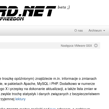
O nas
Archiwum
Następca VMware GSX
o
roszkę opóźnionym) znajdziecie m.in. informacje o zmianach
zasie, w pakietach Apache, MySQL i PHP. Dodatkowo w numerze
o X i przepisy na dokonanie aktualizacji, a także lista zmian w
k zwykle trochę statystyk i danych związanych z bezpieczeństwem
rzyjemnej
lektury