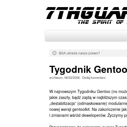
BSA układa nasze prawo?
Tygodnik Gento
archiwum
,
06/02/2006
·
Dodaj komentarz
W najnowszym Tygodniku Gentoo (no może t
jakie zaszły, bądź zajdą w najbliższym c
„destabilizacja” (odmaskowanie) modularneg
nowej wersji gentoolkit. Na zakończenie ja
i zmianami wśród deweloperów. Życzymy p