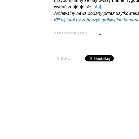
Przypominamy że najnowszy numer Tygod
wydań znajduje się
tutaj
.
Archiwalny news dodany przez użytkownika
Kliknij tutaj by zobaczyć archiwalne koment
gwn
OZNACZONE JAKO →
SHARE →