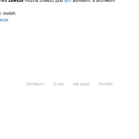
nika
zawsze
można znaleźć pod
tym
adresem, a archiwum
: moloh.
arze.
Archiwum
O nas
Jak pisać
Kontakt