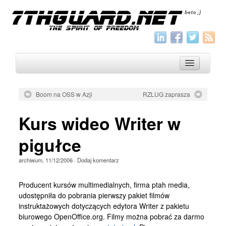
Boom na OSS w Azji
RZLUG zaprasza
O nas
Kurs wideo Writer w
Archiwum
pigułce
Wszystko
archiwum
,
11/12/2006
·
Dodaj komentarz
Aktualności
Artykuły
Producent kursów multimedialnych, firma ptah media,
udostępniła do pobrania pierwszy pakiet filmów
Krótkie
instruktażowych dotyczących edytora Writer z pakietu
Jak pisać
biurowego OpenOffice.org. Filmy można pobrać za darmo