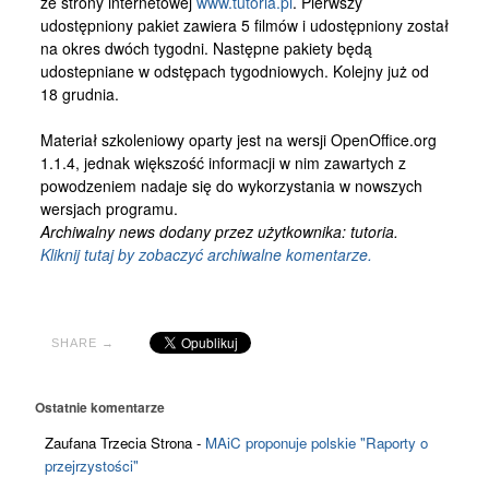
ze strony internetowej
www.tutoria.pl
. Pierwszy
Kontakt
udostępniony pakiet zawiera 5 filmów i udostępniony został
na okres dwóch tygodni. Następne pakiety będą
udostepniane w odstępach tygodniowych. Kolejny już od
18 grudnia.
Materiał szkoleniowy oparty jest na wersji OpenOffice.org
1.1.4, jednak większość informacji w nim zawartych z
powodzeniem nadaje się do wykorzystania w nowszych
wersjach programu.
Archiwalny news dodany przez użytkownika: tutoria.
Kliknij tutaj by zobaczyć archiwalne komentarze.
SHARE →
Ostatnie komentarze
Zaufana Trzecia Strona
-
MAiC proponuje polskie "Raporty o
przejrzystości"