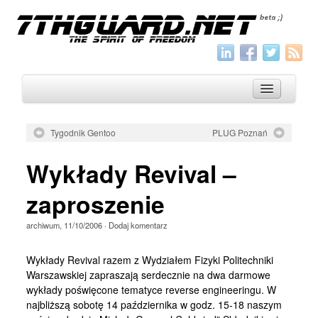
Tygodnik Gentoo
PLUG Poznań
O nas
Wykłady Revival –
Archiwum
zaproszenie
Wszystko
archiwum
,
11/10/2006
·
Dodaj komentarz
Aktualności
Artykuły
Wykłady Revival razem z Wydziałem Fizyki Politechniki
Warszawskiej zapraszają serdecznie na dwa darmowe
Krótkie
wykłady poświęcone tematyce reverse engineeringu. W
Jak pisać
najbliższą sobotę 14 października w godz. 15-18 naszym