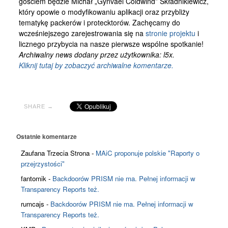
gościem będzie Michał „Gynvael Coldwind” Składnikiewicz,
Kontakt
który opowie o modyfikowaniu aplikacji oraz przybliży
tematykę packerów i protecktorów. Zachęcamy do
wcześniejszego zarejestrowania się na
stronie projektu
i
licznego przybycia na nasze pierwsze wspólne spotkanie!
Archiwalny news dodany przez użytkownika: l5x.
Kliknij tutaj by zobaczyć archiwalne komentarze.
SHARE →
Ostatnie komentarze
Zaufana Trzecia Strona
-
MAiC proponuje polskie "Raporty o
przejrzystości"
fantomik
-
Backdoorów PRISM nie ma. Pełnej informacji w
Transparency Reports też.
rumcajs
-
Backdoorów PRISM nie ma. Pełnej informacji w
Transparency Reports też.