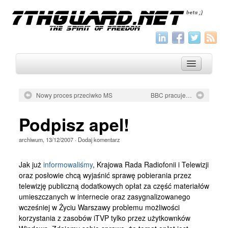
Nowy proces przeciwko MS
BBC pracuje…
O nas
Podpisz apel!
Archiwum
archiwum
,
13/12/2007
·
Dodaj komentarz
Wszystko
Aktualności
Jak już
informowaliśmy
, Krajowa Rada Radiofonii i Telewizji
oraz posłowie chcą wyjaśnić sprawę pobierania przez
Artykuły
telewizję publiczną dodatkowych opłat za część materiałów
umieszczanych w internecie oraz zasygnalizowanego
Krótkie
wcześniej w Życiu Warszawy problemu możliwości
Jak pisać
korzystania z zasobów iTVP tylko przez użytkownków