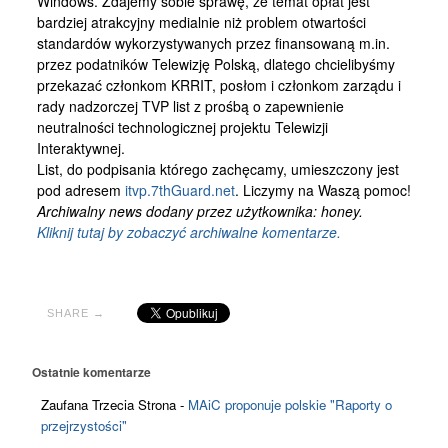
Windows. Zdajemy sobie sprawę, że temat opłat jest
Kontakt
bardziej atrakcyjny medialnie niż problem otwartości
standardów wykorzystywanych przez finansowaną m.in.
przez podatników Telewizję Polską, dlatego chcielibyśmy
przekazać członkom KRRIT, posłom i członkom zarządu i
rady nadzorczej TVP list z prośbą o zapewnienie
neutralności technologicznej projektu Telewizji
Interaktywnej.
List, do podpisania którego zachęcamy, umieszczony jest
pod adresem
itvp.7thGuard.net
. Liczymy na Waszą pomoc!
Archiwalny news dodany przez użytkownika: honey.
Kliknij tutaj by zobaczyć archiwalne komentarze.
SHARE →
Ostatnie komentarze
Zaufana Trzecia Strona
-
MAiC proponuje polskie "Raporty o
przejrzystości"