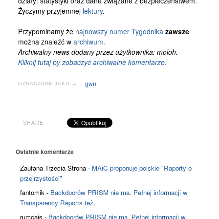
działy: statystyki oraz dane związane z bezpieczeństwem.
Kontakt
Życzymy przyjemnej
lektury
.
Przypominamy że
najnowszy numer Tygodnika
zawsze
można znaleźć w
archiwum
.
Archiwalny news dodany przez użytkownika: moloh.
Kliknij tutaj by zobaczyć archiwalne komentarze.
gwn
OZNACZONE JAKO →
SHARE →
Ostatnie komentarze
Zaufana Trzecia Strona
-
MAiC proponuje polskie "Raporty o
przejrzystości"
fantomik
-
Backdoorów PRISM nie ma. Pełnej informacji w
Transparency Reports też.
rumcajs
-
Backdoorów PRISM nie ma. Pełnej informacji w