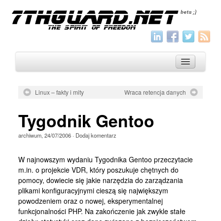
Linux – fakty i mity
Wraca retencja danych
O nas
Tygodnik Gentoo
Archiwum
archiwum
,
24/07/2006
·
Dodaj komentarz
Wszystko
Aktualności
W najnowszym wydaniu Tygodnika Gentoo przeczytacie
m.in. o projekcie VDR, który poszukuje chętnych do
Artykuły
pomocy, dowiecie się jakie narzędzia do zarządzania
plikami konfiguracyjnymi cieszą się największym
Krótkie
powodzeniem oraz o nowej, eksperymentalnej
Jak pisać
funkcjonalności PHP. Na zakończenie jak zwykle stałe