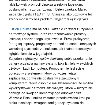
Kontakt
jakiejkolwiek promocji Linuksa w rejonie lubelskim,
postanowiliśmy zorganizować I Dzień Linuksa. Mając
wsparcie dyrekcji I LO im. St. Staszica jako uczniowie tej
szkoły mogliśmy bez problemu wyjść z taką inicjatywą.
I Dzień Linuksa
ma na celu ukazanie korzyści z używania
darmowego systemu oraz zaprezentowanie prostoty
instalacji i codziennego użytkowania. Przez praktyczną
formę tej imprezy, pragniemy dotrzeć do osób niemających
wcześniej styczności z Linuksem, jak i zainteresowanych
zgłębianiem się w jego tajniki.
Za jeden z głównych celów stawiamy sobie przełamanie
bariery przejścia na inny system, jaka istnieje w zwykłych
użytkownikach komputera. Komputer nie jest ściśle
połączony z systemem, który po wcześniejszym
zapłaceniu, domyślnie dostajemy z zakupionym
komputerem. Wiele osób nie ma świadomości, że można
wykorzystywać darmową alternatywę, która w niczym nie
odbiega od swojego komercyjnego odpowiednika.
W czasie Dnia Linuksa zostanie przedstawiona krok po
kroku instalacja i wstępna konfiguracja systemu do