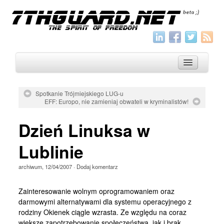
Spotkanie Trójmiejskiego LUG-u
EFF: Europo, nie zamieniaj obwateli w kryminalistów!
O nas
Dzień Linuksa w
Archiwum
Wszystko
Lublinie
Aktualności
archiwum
,
12/04/2007
·
Dodaj komentarz
Artykuły
Zainteresowanie wolnym oprogramowaniem oraz
Krótkie
darmowymi alternatywami dla systemu operacyjnego z
rodziny Okienek ciągle wzrasta. Ze względu na coraz
Jak pisać
większe zapotrzebowanie społeczeństwa, jak i brak