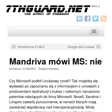
Konferencja P.I.W.O.
Google dla Linuksa
O nas
Mandriva mówi MS: nie
Archiwum
archiwum
,
21/06/2007
·
Dodaj komentarz
Wszystko
Aktualności
Czy Microsoft podbił Linuksowy rynek? Tak mogłoby się
wydawać po zapoznaniu się z informacjami o umowach z
Artykuły
producentami dystrybucji Linuksa i rzekomym naruszeniu
patentów należących do firmy Microsoft. Novell, Xandros i
Krótkie
Linspire zawarły porozumienia, w ramach których mają
Jak pisać
zacieśniać współpracę nad interoperacyjnością. Mniej