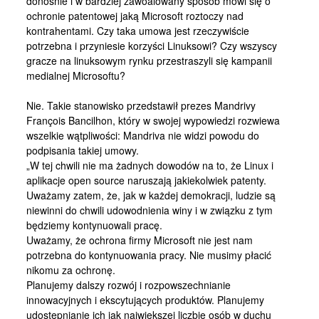
donośnie i w bardziej zawoalowany sposób mówi się o
Kontakt
ochronie patentowej jaką Microsoft roztoczy nad
kontrahentami. Czy taka umowa jest rzeczywiście
potrzebna i przyniesie korzyści Linuksowi? Czy wszyscy
gracze na linuksowym rynku przestraszyli się kampanii
medialnej Microsoftu?
Nie. Takie stanowisko przedstawił prezes Mandrivy
François Bancilhon, który w swojej wypowiedzi rozwiewa
wszelkie wątpliwości: Mandriva nie widzi powodu do
podpisania takiej umowy.
„W tej chwili nie ma żadnych dowodów na to, że Linux i
aplikacje open source naruszają jakiekolwiek patenty.
Uważamy zatem, że, jak w każdej demokracji, ludzie są
niewinni do chwili udowodnienia winy i w związku z tym
będziemy kontynuowali pracę.
Uważamy, że ochrona firmy Microsoft nie jest nam
potrzebna do kontynuowania pracy. Nie musimy płacić
nikomu za ochronę.
Planujemy dalszy rozwój i rozpowszechnianie
innowacyjnych i ekscytujących produktów. Planujemy
udostępnianie ich jak największej liczbie osób w duchu