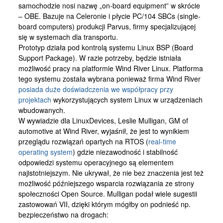
samochodzie nosi nazwę „on-board equipment” w skrócie
– OBE. Bazuje na Celeronie i płycie PC/104 SBCs (single-
board computers) produkcji Parvus, firmy specjalizującej
się w systemach dla transportu.
Prototyp działa pod kontrolą systemu Linux BSP (Board
Support Package). W razie potrzeby, będzie istniała
możliwość pracy na platformie Wind River Linux. Platforma
tego systemu została wybrana ponieważ firma Wind River
posiada duże doświadczenia we współpracy przy
projektach
wykorzystujących system Linux w urządzeniach
wbudowanych.
W wywiadzie dla LinuxDevices, Leslie Mulligan, GM of
automotive at Wind River, wyjaśnił, że jest to wynikiem
przeglądu rozwiązań opartych na RTOS (
real-time
operating system
) gdzie niezawodność i stabilność
odpowiedzi systemu operacyjnego są elementem
najistotniejszym. Nie ukrywał, że nie bez znaczenia jest też
możliwość późniejszego wsparcia rozwiązania ze strony
społeczności Open Source. Mulligan podał wiele sugestii
zastowowań VII, dzięki którym mógłby on podnieść np.
bezpieczeństwo na drogach: