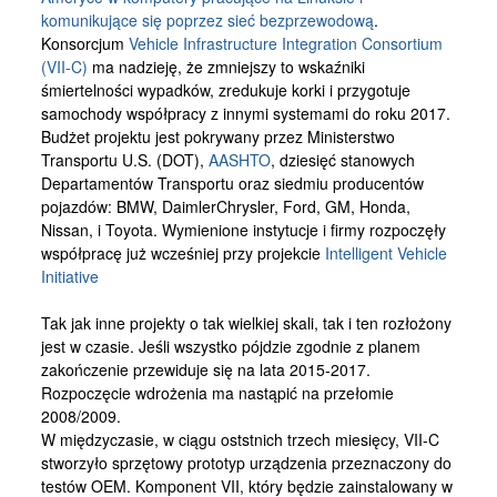
Kontakt
komunikujące się poprzez sieć bezprzewodową
.
Konsorcjum
Vehicle Infrastructure Integration Consortium
(VII-C)
ma nadzieję, że zmniejszy to wskaźniki
śmiertelności wypadków, zredukuje korki i przygotuje
samochody współpracy z innymi systemami do roku 2017.
Budżet projektu jest pokrywany przez Ministerstwo
Transportu U.S. (DOT),
AASHTO
, dziesięć stanowych
Departamentów Transportu oraz siedmiu producentów
pojazdów: BMW, DaimlerChrysler, Ford, GM, Honda,
Nissan, i Toyota. Wymienione instytucje i firmy rozpoczęły
współpracę już wcześniej przy projekcie
Intelligent Vehicle
Initiative
Tak jak inne projekty o tak wielkiej skali, tak i ten rozłożony
jest w czasie. Jeśli wszystko pójdzie zgodnie z planem
zakończenie przewiduje się na lata 2015-2017.
Rozpoczęcie wdrożenia ma nastąpić na przełomie
2008/2009.
W międzyczasie, w ciągu oststnich trzech miesięcy, VII-C
stworzyło sprzętowy prototyp urządzenia przeznaczony do
testów OEM. Komponent VII, który będzie zainstalowany w