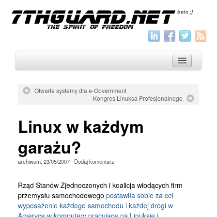
Otwarte systemy dla e-Government
Kongres Linuksa Profesjonalnego
O nas
Linux w każdym
Archiwum
Wszystko
garażu?
Aktualności
archiwum
,
23/05/2007
·
Dodaj komentarz
Artykuły
Rząd Stanów Zjednoczonych i koalicja wiodących firm
Krótkie
przemysłu samochodowego
postawiła sobie za cel
wyposażenie każdego samochodu i każdej drogi w
Jak pisać
Ameryce w komputery pracujące na Linuksie i