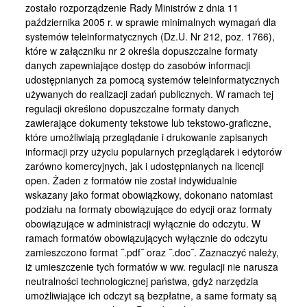
zostało rozporządzenie Rady Ministrów z dnia 11
października 2005 r. w sprawie minimalnych wymagań dla
systemów teleinformatycznych (Dz.U. Nr 212, poz. 1766),
które w załączniku nr 2 określa dopuszczalne formaty
danych zapewniające dostęp do zasobów informacji
udostępnianych za pomocą systemów teleinformatycznych
używanych do realizacji zadań publicznych. W ramach tej
regulacji określono dopuszczalne formaty danych
zawierające dokumenty tekstowe lub tekstowo-graficzne,
które umożliwiają przeglądanie i drukowanie zapisanych
informacji przy użyciu popularnych przeglądarek i edytorów
zarówno komercyjnych, jak i udostępnianych na licencji
open. Żaden z formatów nie został indywidualnie
wskazany jako format obowiązkowy, dokonano natomiast
podziału na formaty obowiązujące do edycji oraz formaty
obowiązujące w administracji wyłącznie do odczytu. W
ramach formatów obowiązujących wyłącznie do odczytu
zamieszczono format ˝.pdf˝ oraz ˝.doc˝. Zaznaczyć należy,
iż umieszczenie tych formatów w ww. regulacji nie narusza
neutralności technologicznej państwa, gdyż narzędzia
umożliwiające ich odczyt są bezpłatne, a same formaty są