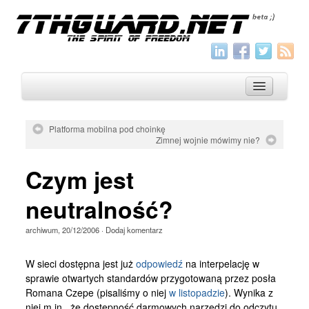
Platforma mobilna pod choinkę
Zimnej wojnie mówimy nie?
O nas
Czym jest
Archiwum
Wszystko
neutralność?
Aktualności
archiwum
,
20/12/2006
·
Dodaj komentarz
Artykuły
W sieci dostępna jest już
odpowiedź
na interpelację w
Krótkie
sprawie otwartych standardów przygotowaną przez posła
Romana Czepe (pisaliśmy o niej
w listopadzie
). Wynika z
Jak pisać
niej m.in., że dostępność darmowych narzędzi do odczytu