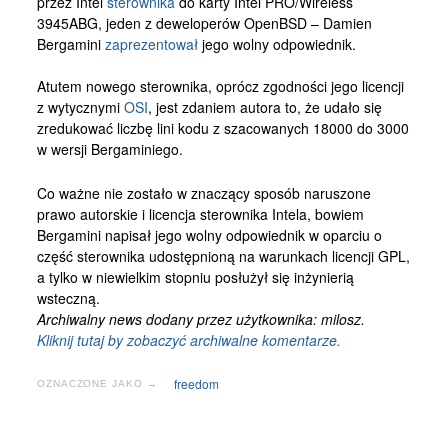
przez Intel
sterownika
do karty Intel PRO/Wireless
Kontakt
3945ABG, jeden z deweloperów OpenBSD – Damien
Bergamini
zaprezentował
jego wolny odpowiednik.
Atutem nowego sterownika, oprócz zgodności jego licencji
z wytycznymi
OSI
, jest zdaniem autora to, że udało się
zredukować liczbę lini kodu z szacowanych 18000 do 3000
w wersji Bergaminiego.
Co ważne nie zostało w znaczący sposób naruszone
prawo autorskie i licencja sterownika Intela, bowiem
Bergamini napisał jego wolny odpowiednik w oparciu o
część sterownika udostępnioną na warunkach licencji GPL,
a tylko w niewielkim stopniu posłużył się inżynierią
wsteczną.
Archiwalny news dodany przez użytkownika: milosz.
Kliknij tutaj by zobaczyć archiwalne komentarze.
freedom
OZNACZONE JAKO →