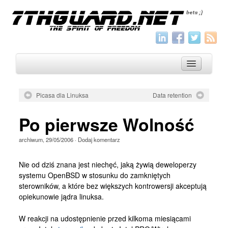
Picasa dla Linuksa
Data retention
O nas
Po pierwsze Wolność
Archiwum
archiwum
,
29/05/2006
·
Dodaj komentarz
Wszystko
Aktualności
Nie od dziś znana jest niechęć, jaką żywią deweloperzy
systemu OpenBSD w stosunku do zamkniętych
Artykuły
sterowników, a które bez większych kontrowersji akceptują
opiekunowie jądra linuksa.
Krótkie
Jak pisać
W reakcji na udostępnienie przed kilkoma miesiącami