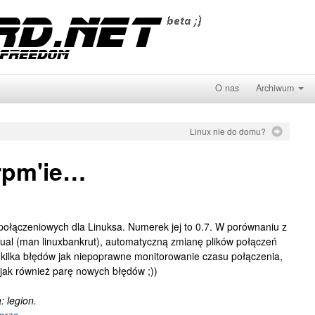
O nas
Archiwum
Linux nie do domu?
rpm'ie…
połączeniowych dla Linuksa. Numerek jej to 0.7. W porównaniu z
al (man linuxbankrut), automatyczną zmianę plików połączeń
h kilka błędów jak niepoprawne monitorowanie czasu połączenia,
jak również parę nowych błędów ;))
 legion.