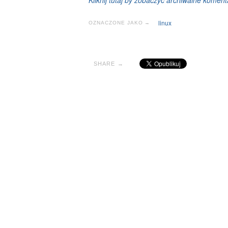
Kliknij tutaj by zobaczyć archiwalne koment
linux
OZNACZONE JAKO →
SHARE →