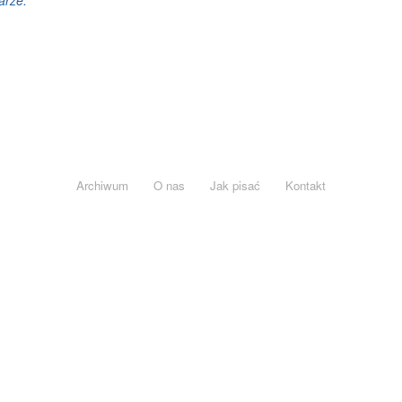
arze.
Archiwum
O nas
Jak pisać
Kontakt