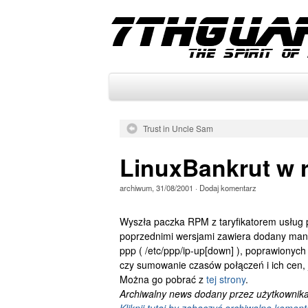
Trust in Uncle Sam
LinuxBankrut w 
archiwum
,
31/08/2001
·
Dodaj komentarz
Wyszła paczka RPM z taryfikatorem usług 
poprzednimi wersjami zawiera dodany manu
ppp ( /etc/ppp/ip-up[down] ), poprawionyc
czy sumowanie czasów połączeń i ich cen, 
Można go pobrać z
tej strony
.
Archiwalny news dodany przez użytkownika: