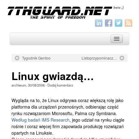
Tygodnik Gentoo
Listoprzypominacz…
O nas
Linux gwiazdą…
Archiwum
archiwum
,
30/08/2006
·
Dodaj komentarz
Wszystko
Aktualności
Wygląda na to, że Linux odgrywa coraz większą rolę jako
platforma dla urządzeń przenośnych, odbierając część
Artykuły
rynku rozwiązaniom Microsoftu, Palma czy Symbiana.
Według badań IMS Research
, jego udział na rynku ciągle
Krótkie
rośnie i coraz więcej firm zapowiada produkcję rozwiązań
Jak pisać
opartych na Linuksie.