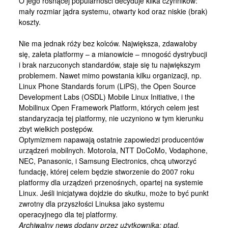
O jego rosnącej popularności decyduje kilka czynników:
Kontakt
mały rozmiar jądra systemu, otwarty kod oraz niskie (brak)
koszty.
Nie ma jednak róży bez kolców. Największa, zdawałoby
się, zaleta platformy – a mianowicie – mnogość dystrybucji
i brak narzuconych standardów, staje się tu największym
problemem. Nawet mimo powstania kilku organizacji, np.
Linux Phone Standards forum (LiPS), the Open Source
Development Labs (OSDL) Mobile Linux Initiative, i the
Mobilinux Open Framework Platform, których celem jest
standaryzacja tej platformy, nie uczyniono w tym kierunku
zbyt wielkich postępów.
Optymizmem napawają ostatnie zapowiedzi producentów
urządzeń mobilnych. Motorola, NTT DoCoMo, Vodaphone,
NEC, Panasonic, i Samsung Electronics, chcą utworzyć
fundację, której celem będzie stworzenie do 2007 roku
platformy dla urządzeń przenośnych, opartej na systemie
Linux. Jeśli inicjatywa dojdzie do skutku, może to być punkt
zwrotny dla przyszłości Linuksa jako systemu
operacyjnego dla tej platformy.
Archiwalny news dodany przez użytkownika: ptad.