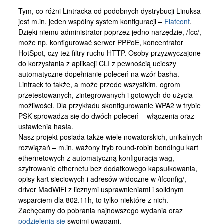
Kontakt
Tym, co różni Lintracka od podobnych dystrybucji Linuksa
jest m.in. jeden wspólny system konfiguracji –
Flatconf
.
Dzięki niemu administrator poprzez jedno narzędzie, /fcc/,
może np. konfigurować serwer PPPoE, koncentrator
HotSpot, czy też filtry ruchu HTTP. Osoby przyzwyczajone
do korzystania z aplikacji CLI z pewnością ucieszy
automatyczne dopełnianie poleceń na wzór basha.
Lintrack to także, a może przede wszystkim, ogrom
przetestowanych, zintegrowanych i gotowych do użycia
możliwości. Dla przykładu skonfigurowanie WPA2 w trybie
PSK sprowadza się do dwóch poleceń – włączenia oraz
ustawienia hasła.
Nasz projekt posiada także wiele nowatorskich, unikalnych
rozwiązań – m.in. ważony tryb round-robin bondingu kart
ethernetowych z automatyczną konfiguracja wag,
szyfrowanie ethernetu bez dodatkowego kapsułkowania,
opisy kart sieciowych i adresów widoczne w /ifconfig/,
driver MadWiFi z licznymi usprawnieniami i solidnym
wsparciem dla 802.11h, to tylko niektóre z nich.
Zachęcamy do pobrania najnowszego wydania oraz
podzielenia się
swoimi uwagami.