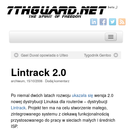
Gael Duval opowiada o Ulteo
Tygodnik Gentoo
O nas
Lintrack 2.0
Archiwum
archiwum
,
15/10/2006
·
Dodaj komentarz
Wszystko
Aktualności
Po niemal dwóch latach rozwoju
ukazała się
wersja 2.0
nowej dystrybucji Linuksa dla routerów – dystrybucji
Artykuły
Lintrack
. Projekt ten ma na celu stworzenie małego,
zintegrowanego systemu z ciekawą funkcjonalnością
Krótkie
przystosowanego do pracy w sieciach małych i średnich
Jak pisać
ISP.