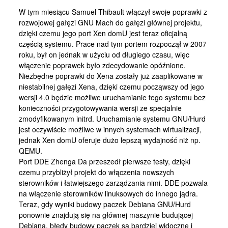
Kontakt
W tym miesiącu Samuel Thibault włączył swoje poprawki z
rozwojowej gałęzi GNU Mach do gałęzi głównej projektu,
dzięki czemu jego port Xen domU jest teraz oficjalną
częścią systemu. Prace nad tym portem rozpoczął w 2007
roku, był on jednak w użyciu od długiego czasu, więc
włączenie poprawek było zdecydowanie opóźnione.
Niezbędne poprawki do Xena zostały już zaaplikowane w
niestabilnej gałęzi Xena, dzięki czemu począwszy od jego
wersji 4.0 będzie możliwe uruchamianie tego systemu bez
konieczności przygotowywania wersji ze specjalnie
zmodyfikowanym initrd. Uruchamianie systemu GNU/Hurd
jest oczywiście możliwe w innych systemach wirtualizacji,
jednak Xen domU oferuje dużo lepszą wydajność niż np.
QEMU.
Port DDE Zhenga Da przeszedł pierwsze testy, dzięki
czemu przybliżył projekt do włączenia nowszych
sterowników i łatwiejszego zarządzania nimi. DDE pozwala
na włączenie sterowników linuksowych do innego jądra.
Teraz, gdy wyniki budowy paczek Debiana GNU/Hurd
ponownie znajdują się na głównej maszynie budującej
Debiana, błędy budowy paczek są bardziej widoczne i