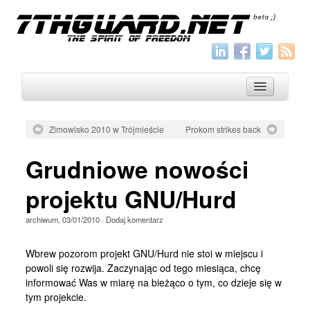
Zimowisko 2010 w Trójmieście
Prokom strikes back
O nas
Grudniowe nowości
Archiwum
projektu GNU/Hurd
Wszystko
archiwum
,
03/01/2010
·
Dodaj komentarz
Aktualności
Artykuły
Wbrew pozorom projekt GNU/Hurd nie stoi w miejscu i
powoli się rozwija. Zaczynając od tego miesiąca, chcę
Krótkie
informować Was w miarę na bieżąco o tym, co dzieje się w
Jak pisać
tym projekcie.