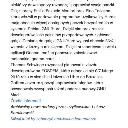
niektórzy deweloperzy rozpoczęli poprawiać swoje paczki.
Dzięki pracy Emilio Pozuelo Monfort oraz Pino Toscano,
którą włożyli w portowanie programów, użytkownicy Hurda
mają obecnie więcej dostępnych paczek bezpośrednio w
systemie Debian GNU/Hurd. Dzięki nim oraz reszcie
deweloperów ilość pakietów przeportowanych z głównej
gałęzi Debiana do gałęzi GNU/Hurd wynosi obecnie 66% i
wzrasta z każdym miesiącem. Dzięki przeportowaniu wielu
aplikacji Gnome, można ponownie zainstalować
metapakiet gnome-core.
Thomas Schwinge rozpoczął planowanie zjazdu
deweloperów na FOSDEM, które odbędzie się 6/7 lutego
2010 roku w siedzibie Université Libre de Bruxelles.
Guillem Jover rozpoczął naprawianie błędów, które
powodowały wysyp ostrzeżeń podczas budowy GNU
Mach.
Źródło informacji
.
Archiwalny news dodany przez użytkownika: Łukasz
Serafinowski.
Kliknij tutaj by zobaczyć archiwalne komentarze.