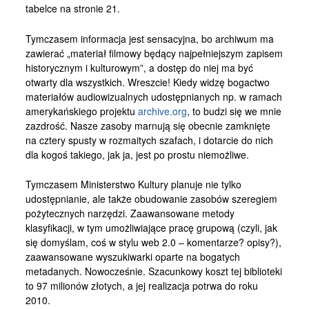
tabelce na stronie 21.
Tymczasem informacja jest sensacyjna, bo archiwum ma
zawierać „materiał filmowy będący najpełniejszym zapisem
historycznym i kulturowym”, a dostęp do niej ma być
otwarty dla wszystkich. Wreszcie! Kiedy widzę bogactwo
materiałów audiowizualnych udostępnianych np. w ramach
amerykańskiego projektu
archive.org
, to budzi się we mnie
zazdrość. Nasze zasoby marnują się obecnie zamknięte
na cztery spusty w rozmaitych szafach, i dotarcie do nich
dla kogoś takiego, jak ja, jest po prostu niemożliwe.
Tymczasem Ministerstwo Kultury planuje nie tylko
udostępnianie, ale także obudowanie zasobów szeregiem
pożytecznych narzędzi. Zaawansowane metody
klasyfikacji, w tym umożliwiające pracę grupową (czyli, jak
się domyślam, coś w stylu web 2.0 – komentarze? opisy?),
zaawansowane wyszukiwarki oparte na bogatych
metadanych. Nowocześnie. Szacunkowy koszt tej biblioteki
to 97 milionów złotych, a jej realizacja potrwa do roku
2010.