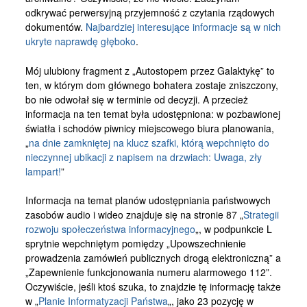
Kontakt
odkrywać perwersyjną przyjemność z czytania rządowych
dokumentów.
Najbardziej interesujące informacje są w nich
ukryte naprawdę głęboko
.
Mój ulubiony fragment z „Autostopem przez Galaktykę” to
ten, w którym dom głównego bohatera zostaje zniszczony,
bo nie odwołał się w terminie od decyzji. A przecież
informacja na ten temat była udostępniona: w pozbawionej
światła i schodów piwnicy miejscowego biura planowania,
„
na dnie zamkniętej na klucz szafki, którą wepchnięto do
nieczynnej ubikacji z napisem na drzwiach: Uwaga, zły
lampart!
”
Informacja na temat planów udostępniania państwowych
zasobów audio i wideo znajduje się na stronie 87 „
Strategii
rozwoju społeczeństwa informacyjnego
„, w podpunkcie L
sprytnie wepchniętym pomiędzy „Upowszechnienie
prowadzenia zamówień publicznych drogą elektroniczną” a
„Zapewnienie funkcjonowania numeru alarmowego 112”.
Oczywiście, jeśli ktoś szuka, to znajdzie tę informację także
w „
Planie Informatyzacji Państwa
„, jako 23 pozycję w