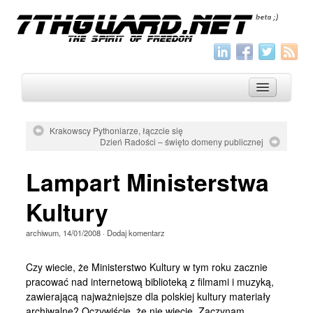
Krakowscy Pythoniarze, łączcie się
Dzień Radości – święto domeny publicznej
O nas
Lampart Ministerstwa
Archiwum
Wszystko
Kultury
Aktualności
archiwum
,
14/01/2008
·
Dodaj komentarz
Artykuły
Czy wiecie, że Ministerstwo Kultury w tym roku zacznie
Krótkie
pracować nad internetową biblioteką z filmami i muzyką,
zawierającą najważniejsze dla polskiej kultury materiały
Jak pisać
archiwalne? Oczywiście, że nie wiecie. Zaczynam