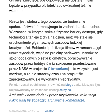
będzie w przypadku biblioteki audiowizualnej też nie
wiadomo.
Rzecz jest istotna z tego powodu, że budowanie
społeczeństwa informacyjnego to zadanie bardzo trudne.
W czasach, w których znikają fizyczne bariery dostępu, gdy
technologia tanieje z dnia na dzień, możliwe staje się
uruchomienie gigantycznych zasobów ludzkiej
kreatywności. Robienie i publikacja filmów w ramach zajęć
uniwersyteckich, wspólne projekty badawcze uczniów ze
szkół oddalonych o setki kilometrów, opracowywanie
zasobów przez hobbystów (z sukcesem przetestowane
przez NASA w projekcie
Clickworkers
) – to wszystko jest
możliwe, o ile nie stracimy czasu na projekt źle
zaprojektowany, źle wykonany i nieprzydatny.
Felieton został opublikowany również na
blogu
Jarka Lipszyca i jest
rozprowadzany na zasadach licencji
cc-by-sa
.
Archiwalny news dodany przez użytkownika: rekrutacja.
Kliknij tutaj by zobaczyć archiwalne komentarze.
Felieton
OZNACZONE JAKO →