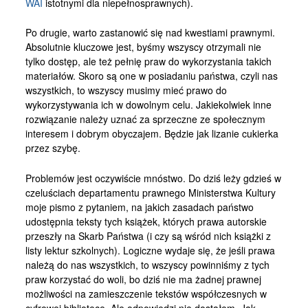
WAI
istotnymi dla niepełnosprawnych).
Po drugie, warto zastanowić się nad kwestiami prawnymi.
Absolutnie kluczowe jest, byśmy wszyscy otrzymali nie
tylko dostęp, ale też pełnię praw do wykorzystania takich
materiałów. Skoro są one w posiadaniu państwa, czyli nas
wszystkich, to wszyscy musimy mieć prawo do
wykorzystywania ich w dowolnym celu. Jakiekolwiek inne
rozwiązanie należy uznać za sprzeczne ze społecznym
interesem i dobrym obyczajem. Będzie jak lizanie cukierka
przez szybę.
Problemów jest oczywiście mnóstwo. Do dziś leży gdzieś w
czeluściach departamentu prawnego Ministerstwa Kultury
moje pismo z pytaniem, na jakich zasadach państwo
udostępnia teksty tych książek, których prawa autorskie
przeszły na Skarb Państwa (i czy są wśród nich książki z
listy lektur szkolnych). Logiczne wydaje się, że jeśli prawa
należą do nas wszystkich, to wszyscy powinniśmy z tych
praw korzystać do woli, bo dziś nie ma żadnej prawnej
możliwości na zamieszczenie tekstów współczesnych w
cyfrowej bibliotece. Ale odpowiedzi nie dostałem. Jak