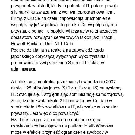
Kontakt
przypadek w historii, kiedy to potentaci IT połączą swoje
siły na rynku związanym z wolnym oprogramowaniem.
Firmy, z Oracle na czele, zapowiadają uruchomienie
współpracy już w połowie tego roku. Do współpracy ma
przystąpić ponad 10 spółek, włączając w to znaczących
dostawców rozwiązań serwerowych takich jak: Hitachi,
Hewlett-Packard, Dell, NTT Data.
Podjęte działania są reakcją na zapowiedź rządu
japońskiego dotyczącą wytycznych wykorzystania i
promowania rozwiązań Open Source i Linuksa w
administracji.
Administracja centralna przeznaczyła w budżecie 2007
około 1.25 bilionów jenów ($10.4 miliarda US) na systemy
IT. Szacuje się, uwzględniając administrację samorządową,
że będzie to kwota około 2 bilionów jenów. Co daje w
sumie około 15% wydatków na IT, włączając w to sektor
prywatny. Jest więc o co powalczyć.
Rząd dostrzega, że nadmierne opieranie się na
rozwiązaniach bazujących na platformie MS Windows
może w efekcie przynieść ograniczenie swobody w