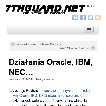
Wywiad z nowym liderem Debiana
Dzień Otwartej Dyskusji
O nas
Działania Oracle, IBM,
Archiwum
Wszystko
NEC…
Aktualności
archiwum
,
04/05/2007
·
Dodaj komentarz
Artykuły
Jak podaje Reuters –
znaczące firmy rynku IT (między
Krótkie
innymi Oracle, IBM, NEC) utworzą konsorcjum
, które
będzie sprzedawało w Japonii serwery i rozwiązania
Jak pisać
oparte na platformie linuksowej. Jest to pierwszy taki