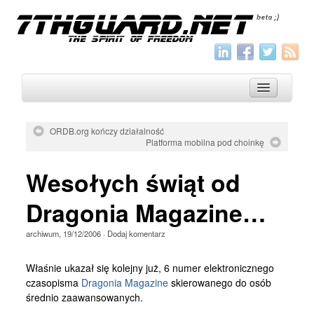
ORDB.org kończy działalność
Platforma mobilna pod choinkę
O nas
Wesołych świąt od
Archiwum
Wszystko
Dragonia Magazine…
Aktualności
archiwum
,
19/12/2006
·
Dodaj komentarz
Artykuły
Właśnie ukazał się kolejny już, 6 numer elektronicznego
Krótkie
czasopisma
Dragonia Magazine
skierowanego do osób
średnio zaawansowanych.
Jak pisać