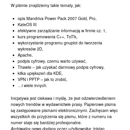
Kontakt
W piśmie znajdziemy takie tematy, jak:
opis Mandriva Power Pack 2007 Gold, Pro,
KateOS III
efektywne zarządzanie informacją w firmie cz. 1,
kurs programowania C++, TclTk,
wykorzystanie programu gnuplot do tworzenia
wykresów 2D,
Apache,
podpis cyfrowy, czemu warto używać,
Thawte – jak uzyskać darmowy podpis cyfrowy,
kilka upiększeń dla KDE,
VPN i PPTP – jak to zrobić,
…i wiele innych.
Inicjatywa jest ciekawa i myślę, że jest odzwierciedleniem
nowych trendów w wydawnictwie prasy. Papierowe pisma
są zastępowane pismami elektronicznymi. Zachęcam więc
wszystkich do przyjrzenia się pismu, które z numeru na
numer staje się bardziej profesjonalne.
Archiwalny news dodany przez użytkownika: tristan.