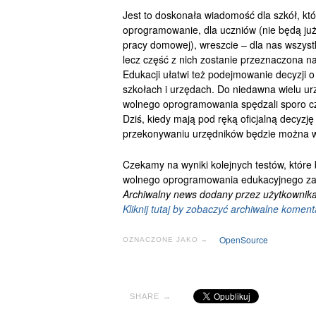
Jest to doskonała wiadomość dla szkół, k
oprogramowanie, dla uczniów (nie będą ju
pracy domowej), wreszcie – dla nas wszyst
lecz część z nich zostanie przeznaczona na 
Edukacji ułatwi też podejmowanie decyzji
szkołach i urzędach. Do niedawna wielu ur
wolnego oprogramowania spędzali sporo cz
Dziś, kiedy mają pod ręką oficjalną decyz
przekonywaniu urzędników będzie można wy
Czekamy na wyniki kolejnych testów, które 
wolnego oprogramowania edukacyjnego zal
Archiwalny news dodany przez użytkownika
Kliknij tutaj by zobaczyć archiwalne koment
OpenSource
OZNACZONE JAKO →
SHARE →