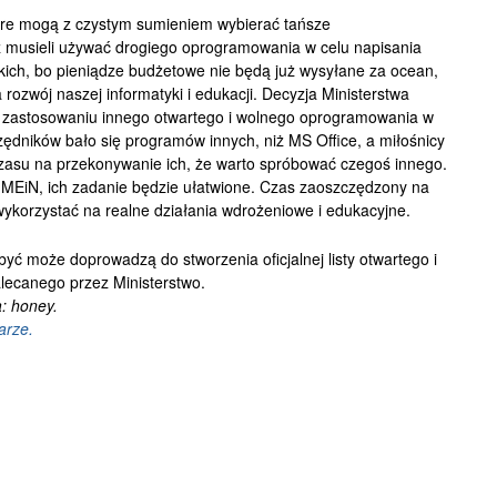
tóre mogą z czystym sumieniem wybierać tańsze
ż musieli używać drogiego oprogramowania w celu napisania
kich, bo pieniądze budżetowe nie będą już wysyłane za ocean,
rozwój naszej informatyki i edukacji. Decyzja Ministerstwa
 o zastosowaniu innego otwartego i wolnego oprogramowania w
zędników bało się programów innych, niż MS Office, a miłośnicy
asu na przekonywanie ich, że warto spróbować czegoś innego.
ję MEiN, ich zadanie będzie ułatwione. Czas zaoszczędzony na
korzystać na realne działania wdrożeniowe i edukacyjne.
być może doprowadzą do stworzenia oficjalnej listy otwartego i
ecanego przez Ministerstwo.
: honey.
arze.