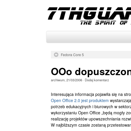
Fedora Core 5
OOo dopuszczo
archiwum
,
21/03/2006
·
Dodaj komentarz
Interesująca informacja pojawiła się na str
Open Office 2.0 jest produktem
wystarczaj
potrzeb edukacyjnych i biurowych w sekto
wykorzystaniu Open Office „będą mogły z
realizację projektów upowszechniania rozw
W najbliższym czasie zostaną przetestowa