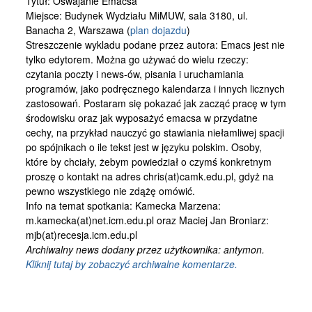
Tytuł: Oswajanie Emacsa
Kontakt
Miejsce: Budynek Wydziału MiMUW, sala 3180, ul.
Banacha 2, Warszawa (
plan dojazdu
)
Streszczenie wykladu podane przez autora: Emacs jest nie
tylko edytorem. Można go używać do wielu rzeczy:
czytania poczty i news-ów, pisania i uruchamiania
programów, jako podręcznego kalendarza i innych licznych
zastosowań. Postaram się pokazać jak zacząć pracę w tym
środowisku oraz jak wyposażyć emacsa w przydatne
cechy, na przykład nauczyć go stawiania niełamliwej spacji
po spójnikach o ile tekst jest w języku polskim. Osoby,
które by chciały, żebym powiedział o czymś konkretnym
proszę o kontakt na adres chris(at)camk.edu.pl, gdyż na
pewno wszystkiego nie zdążę omówić.
Info na temat spotkania: Kamecka Marzena:
m.kamecka(at)net.icm.edu.pl oraz Maciej Jan Broniarz:
mjb(at)recesja.icm.edu.pl
Archiwalny news dodany przez użytkownika: antymon.
Kliknij tutaj by zobaczyć archiwalne komentarze.