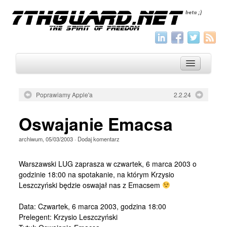
Poprawiamy Apple'a
2.2.24
O nas
Oswajanie Emacsa
Archiwum
archiwum
,
05/03/2003
·
Dodaj komentarz
Wszystko
Aktualności
Warszawski LUG zaprasza w czwartek, 6 marca 2003 o
godzinie 18:00 na spotakanie, na którym Krzysio
Artykuły
Leszczyński będzie oswajał nas z Emacsem
Krótkie
Data: Czwartek, 6 marca 2003, godzina 18:00
Jak pisać
Prelegent: Krzysio Leszczyński