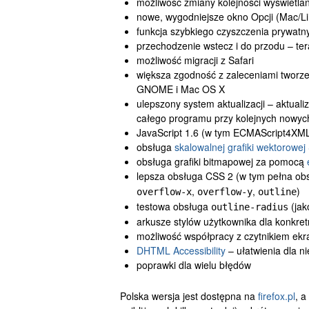
możliwość zmiany kolejności wyświetla
nowe, wygodniejsze okno Opcji (Mac/Lin
funkcja szybkiego czyszczenia prywatn
przechodzenie wstecz i do przodu – te
możliwość migracji z Safari
większa zgodność z zaleceniami tworzeni
GNOME i Mac OS X
ulepszony system aktualizacji – aktuali
całego programu przy kolejnych nowyc
JavaScript 1.6 (w tym ECMAScript4XM
obsługa
skalowalnej grafiki wektorowej
obsługa grafiki bitmapowej za pomocą
lepsza obsługa CSS 2 (w tym pełna o
,
,
)
overflow-x
overflow-y
outline
testowa obsługa
(ja
outline-radius
arkusze stylów użytkownika dla konkre
możliwość współpracy z czytnikiem e
DHTML Accessibility
– ułatwienia dla n
poprawki dla wielu błędów
Polska wersja jest dostępna na
firefox.pl
, a