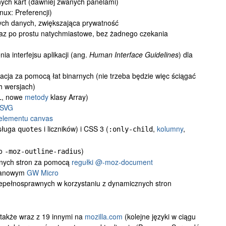
nych kart (dawniej zwanych
panelami
)
ux: Preferencji)
ych danych, zwiększająca prywatność
raz po prostu natychmiastowe, bez żadnego czekania
a interfejsu aplikacji (ang.
Human Interface Guidelines
) dla
zacja za pomocą łat binarnych (nie trzeba będzie więc ściągać
h wersjach)
L, nowe
metody
klasy Array)
 SVG
elementu canvas
bsługa
i liczników) i CSS 3 (
,
kolumny
,
quotes
:only-child
ko
)
-moz-outline-radius
tnych stron za pomocą
regułki @-moz-document
kranowym
GW Micro
iepełnosprawnych w korzystaniu z dynamicznych stron
 także wraz z 19 innymi na
mozilla.com
(kolejne języki w ciągu