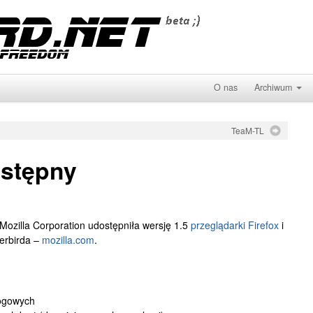
O nas
Archiwum
TeaM-TL
ostępny
Mozilla Corporation udostępniła wersję 1.5
przeglądarki Firefox
i
erbirda –
mozilla.com
.
logowych