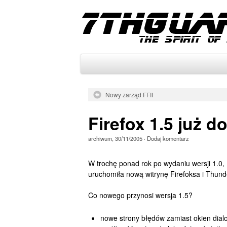
Nowy zarząd FFII
Firefox 1.5 już d
archiwum
,
30/11/2005
·
Dodaj komentarz
W trochę ponad rok po wydaniu wersji 1.0, 
uruchomiła nową witrynę Firefoksa i Thund
Co nowego przynosi wersja 1.5?
nowe strony błędów zamiast okien dia