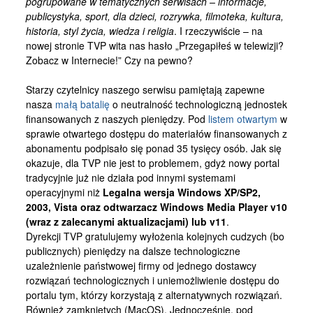
pogrupowane w tematycznych serwisach – informacje,
Kontakt
publicystyka, sport, dla dzieci, rozrywka, filmoteka, kultura,
historia, styl życia, wiedza i religia
. I rzeczywiście – na
nowej stronie TVP wita nas hasło „Przegapiłeś w telewizji?
Zobacz w Internecie!” Czy na pewno?
Starzy czytelnicy naszego serwisu pamiętają zapewne
nasza
małą batalię
o neutralność technologiczną jednostek
finansowanych z naszych pieniędzy. Pod
listem otwartym
w
sprawie otwartego dostępu do materiałów finansowanych z
abonamentu podpisało się ponad 35 tysięcy osób. Jak się
okazuje, dla TVP nie jest to problemem, gdyż nowy portal
tradycyjnie już nie działa pod innymi systemami
operacyjnymi niż
Legalna wersja Windows XP/SP2,
2003, Vista oraz odtwarzacz Windows Media Player v10
(wraz z zalecanymi aktualizacjami) lub v11
.
Dyrekcji TVP gratulujemy wyłożenia kolejnych cudzych (bo
publicznych) pieniędzy na dalsze technologiczne
uzależnienie państwowej firmy od jednego dostawcy
rozwiązań technologicznych i uniemożliwienie dostępu do
portalu tym, którzy korzystają z alternatywnych rozwiązań.
Również zamkniętych (MacOS). Jednocześnie, pod