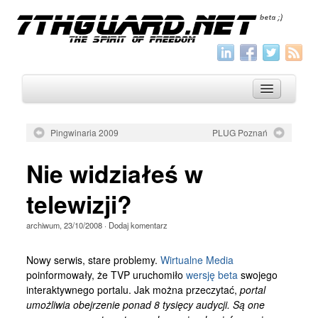
Pingwinaria 2009
PLUG Poznań
O nas
Nie widziałeś w
Archiwum
telewizji?
Wszystko
archiwum
,
23/10/2008
·
Dodaj komentarz
Aktualności
Artykuły
Nowy serwis, stare problemy.
Wirtualne Media
poinformowały, że TVP uruchomiło
wersję beta
swojego
Krótkie
interaktywnego portalu. Jak można przeczytać,
portal
Jak pisać
umożliwia obejrzenie ponad 8 tysięcy audycji. Są one