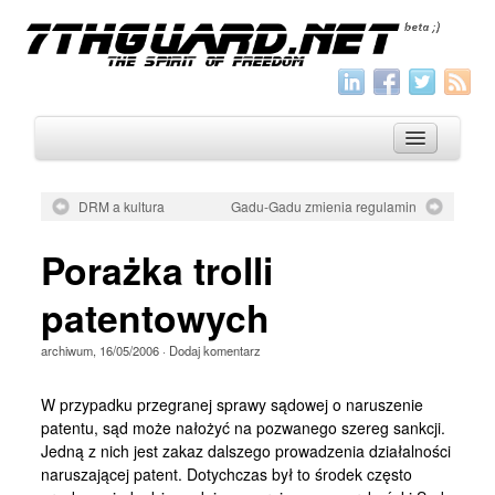
DRM a kultura
Gadu-Gadu zmienia regulamin
O nas
Porażka trolli
Archiwum
patentowych
Wszystko
archiwum
,
16/05/2006
·
Dodaj komentarz
Aktualności
Artykuły
W przypadku przegranej sprawy sądowej o naruszenie
patentu, sąd może nałożyć na pozwanego szereg sankcji.
Krótkie
Jedną z nich jest zakaz dalszego prowadzenia działalności
Jak pisać
naruszającej patent. Dotychczas był to środek często