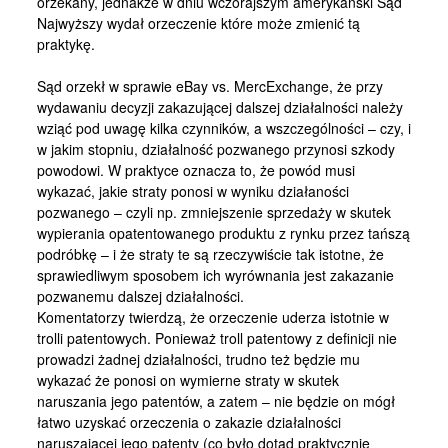
orzekany, jednakże w dniu wczorajszym amerykański Sąd
Kontakt
Najwyższy wydał orzeczenie które może zmienić tą
praktykę.
Sąd orzekł w sprawie eBay vs. MercExchange, że przy
wydawaniu decyzji zakazującej dalszej działalności należy
wziąć pod uwagę kilka czynników, a wszczególności – czy, i
w jakim stopniu, działalność pozwanego przynosi szkody
powodowi. W praktyce oznacza to, że powód musi
wykazać, jakie straty ponosi w wyniku działaności
pozwanego – czyli np. zmniejszenie sprzedaży w skutek
wypierania opatentowanego produktu z rynku przez tańszą
podróbkę – i że straty te są rzeczywiście tak istotne, że
sprawiedliwym sposobem ich wyrównania jest zakazanie
pozwanemu dalszej działalności.
Komentatorzy twierdzą, że orzeczenie uderza istotnie w
trolli patentowych. Ponieważ troll patentowy z definicji nie
prowadzi żadnej działalności, trudno też będzie mu
wykazać że ponosi on wymierne straty w skutek
naruszania jego patentów, a zatem – nie będzie on mógł
łatwo uzyskać orzeczenia o zakazie działalności
naruszającej jego patenty (co było dotąd praktycznie