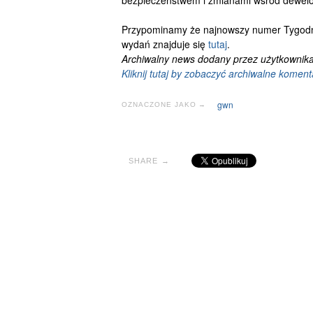
bezpieczeństwem i zmianami wśród dewel
Przypominamy że najnowszy numer Tygod
wydań znajduje się
tutaj
.
Archiwalny news dodany przez użytkownika
Kliknij tutaj by zobaczyć archiwalne koment
gwn
OZNACZONE JAKO →
SHARE →