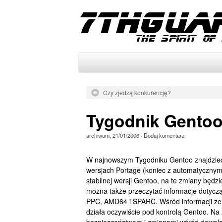
Czy zjedzą konkurencję?
Tygodnik Gento
archiwum
,
21/01/2006
·
Dodaj komentarz
W najnowszym Tygodniku Gentoo znajdzieci
wersjach Portage (koniec z automatycznymi
stabilnej wersji Gentoo, na te zmiany będ
można także przeczytać informacje dotyczą
PPC, AMD64 i SPARC. Wśród informacji ze 
działa oczywiście pod kontrolą Gentoo. Na 