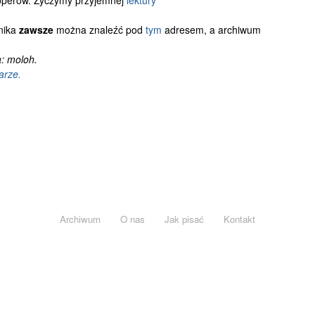
operów. Życzymy przyjemnej
lektury
nika
zawsze
można znaleźć pod
tym
adresem, a archiwum
: moloh.
arze.
Archiwum
O nas
Jak pisać
Kontakt