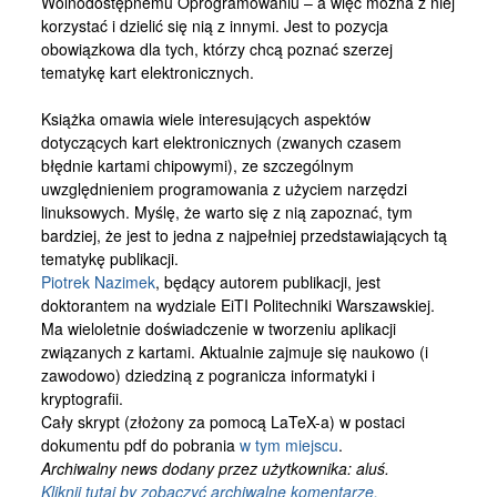
Wolnodostępnemu Oprogramowaniu – a więc można z niej
Kontakt
korzystać i dzielić się nią z innymi. Jest to pozycja
obowiązkowa dla tych, którzy chcą poznać szerzej
tematykę kart elektronicznych.
Książka omawia wiele interesujących aspektów
dotyczących kart elektronicznych (zwanych czasem
błędnie kartami chipowymi), ze szczególnym
uwzględnieniem programowania z użyciem narzędzi
linuksowych. Myślę, że warto się z nią zapoznać, tym
bardziej, że jest to jedna z najpełniej przedstawiających tą
tematykę publikacji.
Piotrek Nazimek
, będący autorem publikacji, jest
doktorantem na wydziale EiTI Politechniki Warszawskiej.
Ma wieloletnie doświadczenie w tworzeniu aplikacji
związanych z kartami. Aktualnie zajmuje się naukowo (i
zawodowo) dziedziną z pogranicza informatyki i
kryptografii.
Cały skrypt (złożony za pomocą LaTeX-a) w postaci
dokumentu pdf do pobrania
w tym miejscu
.
Archiwalny news dodany przez użytkownika: aluś.
Kliknij tutaj by zobaczyć archiwalne komentarze.