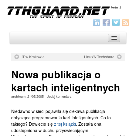
IT w Krakowie
Linux'N'Techshare
O nas
Nowa publikacja o
Archiwum
kartach inteligentnych
Wszystko
archiwum
,
21/05/2005
·
Dodaj komentarz
Aktualności
Artykuły
Niedawno w sieci pojawiła się ciekawa publikacja
dotycząca programowania kart inteligentnych. Co to
Krótkie
takiego? Dowiecie się
z tej książki
. Została ona
Jak pisać
udostępniona w duchu przyświecającym