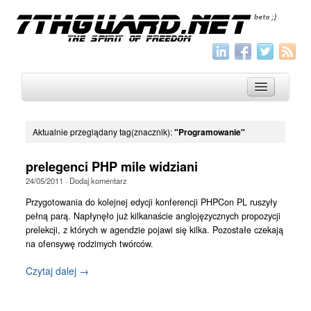
Aktualnie przeglądany tag(znacznik):
"Programowanie"
O nas
prelegenci PHP mile widziani
Archiwum
24/05/2011
·
Dodaj komentarz
Wszystko
Przygotowania do kolejnej edycji konferencji PHPCon PL ruszyły
pełną parą. Napłynęło już kilkanaście anglojęzycznych propozycji
Aktualności
prelekcji, z których w agendzie pojawi się kilka. Pozostałe czekają
na ofensywę rodzimych twórców.
Artykuły
Czytaj dalej →
Krótkie
Jak pisać