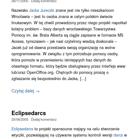
28/11/2005
·
Dodaj komentarz
Nazwisko
Jacka Jureczki
znane jest nie tylko mieszkańcom
Wrocławia – jest to osoba znana w całym polskim świecie
linuksowym. W tej chwili prowadzony przez niego projekt napotkał
kolejny problem – bazy danych wrocławskiego Towarzystwa
Pomocy im. św. Brata Alberta są ciągle zapisane w formacie MS
Access, tymczasem – jak nasi czytelnicy wiedzą doskonale –
Jacek już od dawna przestawia swoją organizację na wolne
oprogramowanie. W związku z tym potrzebuje pomocy osoby,
która pomoże w przeniesieniu istniejących baz danych do
otwartego formatu, który będzie obsługiwany przez interfejs www
lub/oraz OpenOffice.org. Chętnych do pomocy proszę o
zgłaszanie się bezpośrednio do Jacka, [...]
Czytaj dalej →
Eclipsedarcs
25/06/2005
·
Dodaj komentarz
Eclipsedarcs
to projekt opensource mający na celu stworzenie
wtyczki, pozwalającej na używanie systemu kontroli wersji
darcs
w