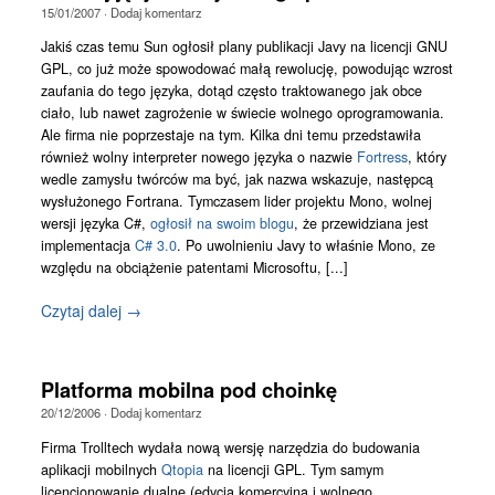
15/01/2007
·
Dodaj komentarz
Jakiś czas temu Sun ogłosił plany publikacji Javy na licencji GNU
GPL, co już może spowodować małą rewolucję, powodując wzrost
zaufania do tego języka, dotąd często traktowanego jak obce
ciało, lub nawet zagrożenie w świecie wolnego oprogramowania.
Ale firma nie poprzestaje na tym. Kilka dni temu przedstawiła
również wolny interpreter nowego języka o nazwie
Fortress
, który
wedle zamysłu twórców ma być, jak nazwa wskazuje, następcą
wysłużonego Fortrana. Tymczasem lider projektu Mono, wolnej
wersji języka C#,
ogłosił na swoim blogu
, że przewidziana jest
implementacja
C# 3.0
. Po uwolnieniu Javy to właśnie Mono, ze
względu na obciążenie patentami Microsoftu, [...]
Czytaj dalej →
Platforma mobilna pod choinkę
20/12/2006
·
Dodaj komentarz
Firma Trolltech wydała nową wersję narzędzia do budowania
aplikacji mobilnych
Qtopia
na licencji GPL. Tym samym
licencjonowanie dualne (edycja komercyjna i wolnego