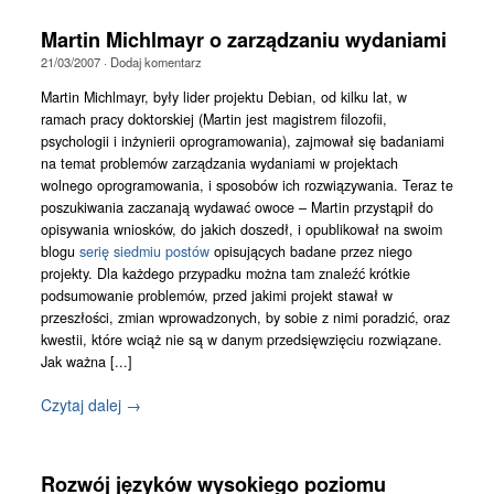
Martin Michlmayr o zarządzaniu wydaniami
21/03/2007
·
Dodaj komentarz
Martin Michlmayr, były lider projektu Debian, od kilku lat, w
ramach pracy doktorskiej (Martin jest magistrem filozofii,
psychologii i inżynierii oprogramowania), zajmował się badaniami
na temat problemów zarządzania wydaniami w projektach
wolnego oprogramowania, i sposobów ich rozwiązywania. Teraz te
poszukiwania zaczanają wydawać owoce – Martin przystąpił do
opisywania wniosków, do jakich doszedł, i opublikował na swoim
blogu
serię siedmiu postów
opisujących badane przez niego
projekty. Dla każdego przypadku można tam znaleźć krótkie
podsumowanie problemów, przed jakimi projekt stawał w
przeszłości, zmian wprowadzonych, by sobie z nimi poradzić, oraz
kwestii, które wciąż nie są w danym przedsięwzięciu rozwiązane.
Jak ważna [...]
Czytaj dalej →
Rozwój języków wysokiego poziomu