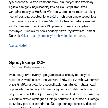
tym procesem. Wśród komponentów, dla których kod źródłowy
będzie dostępny najwcześniej znajdą się kompilator javac i
wirtualna maszyna HotSpot VM. Nie wiadomo na razie na jakiej
licencji zostaną udostępnione źródła tych programów. Zgodnie z
informacjami podanymi przez
VNUNET
otwarte zostaną również
źródła większej części Javy ME przeznaczonej dla urządzeń
mobilnych. Archiwalny news dodany przez użytkownika: Tomasz
Dudziak.
Kliknij tutaj by zobaczyć archiwalne komentarze.
Czytaj dalej →
Specyfikacja XCF
07/08/2006
·
Dodaj komentarz
Przez długi czas twórcy oprogramowania chcący dołączyć do
niego możliwość odczytu natywnych plików graficznych tworzonych
przez GIMPa na pytanie o specyfikację formatu XCF otrzymywali
odpowiedź: „najlepszą dokumentacją jest kod”. Jak niedawno
przyznała nawet Komisja Europejska, często kodu jest za dużo, by
w krótkim czasie wyciągnąć z niego potrzebne informacje. Dlatego
potrzebny jest opis standardu. Do tego samego wniosku doszedł