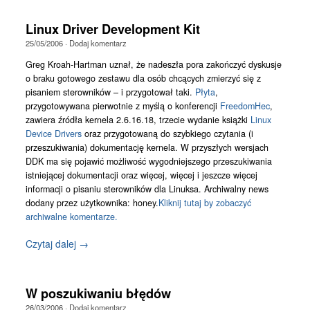
Linux Driver Development Kit
25/05/2006
·
Dodaj komentarz
Greg Kroah-Hartman uznał, że nadeszła pora zakończyć dyskusje
o braku gotowego zestawu dla osób chcących zmierzyć się z
pisaniem sterowników – i przygotował taki.
Płyta
,
przygotowywana pierwotnie z myślą o konferencji
FreedomHec
,
zawiera źródła kernela 2.6.16.18, trzecie wydanie książki
Linux
Device Drivers
oraz przygotowaną do szybkiego czytania (i
przeszukiwania) dokumentację kernela. W przyszłych wersjach
DDK ma się pojawić możliwość wygodniejszego przeszukiwania
istniejącej dokumentacji oraz więcej, więcej i jeszcze więcej
informacji o pisaniu sterowników dla Linuksa. Archiwalny news
dodany przez użytkownika: honey.
Kliknij tutaj by zobaczyć
archiwalne komentarze.
Czytaj dalej →
W poszukiwaniu błędów
26/03/2006
·
Dodaj komentarz