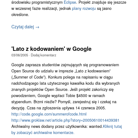
środowisku programistycznym
Eclipse
. Projekt znajduje się jeszcze
w wczesnej fazie realizacji, jednak
plany rozwoju
są jasno
określone.
Czytaj dalej →
'Lato z kodowaniem' w Google
03/06/2005
·
Dodaj komentarz
Google zaprasza studentów zajmujących się programowaniem
Open Source do udziału w imprezie „Lato z kodowaniem”
(„Summer of Code”). Konkurs polega na napisaniu w ciągu
nadchodzącego lata użytecznego kawałka kodu dla wybranych
znanych projektów Open Source. Jeśli projekt zakończy się
powodzeniem, Google wypłaci Tobie $4500 w ramach
stypendium. Brzmi nieźle? Pomyśl, zarejestruj się i czekaj na
decyzję. Czas na zgłoszenia upływa 14 czerwca 2005.
http://code.google.com/summerofcode.html
http://www.groklaw.net/article.php?story=20050610014439381
Archiwalny news dodany przez użytkownika: wanted.
Kliknij tutaj
by zobaczyć archiwalne komentarze.