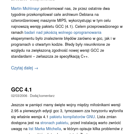
Martin Michlmayr
poinformował nas, że przez ostatnie dwa
tygodnie przekompilował całe archiwum Debiana na
czterordzeniowej maszynie MIPS, wykorzystując w tym celu
najnowszą wersję pakietu GCC (4.1). Celem przeprowadzonego w
ramach
badań nad jakością wolnego oprogramowania
eksperymentu było znalezienie błędów zarówno w gcc, jak i w
programach o otwartym kodzie. Błedy były nieuniknione ze
względu na zwiększoną zgodność nowej wersji GCC ze
standardami – zwłaszcza ze specyfikacją C++.
Czytaj dalej →
GCC 4.1
02/03/2006
·
Dodaj komentarz
Jeszcze w pamięci mamy święte wojny między miłośnikami wersji
2.95 a pierwszych edycji gcc 3, tymczasem zza horyzontu wyłoniła
się właśnie wersja 4.1
pakietu kompilatorów GNU
. Lista zmian
dostępna jest na
stronach pakietu
, przed instalacją warto zwrócić
uwagę na
list Marka Mitchella
, w którym opisuje kilka problemów z