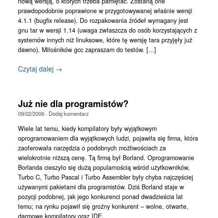
nową wersją, o których trzeba pamiętać. Zostaną one
prawdopodobnie poprawione w przygotowywanej właśnie wersji
4.1.1 (bugfix release). Do rozpakowania źródeł wymagany jest
gnu tar w wersji 1.14 (uwaga zwłaszcza do osób korzystających z
systemów innych niż linuksowe, które tę wersję tara przyjęły już
dawno). Miłośników gcc zapraszam do testów. [...]
Czytaj dalej →
Już nie dla programistów?
09/02/2006
·
Dodaj komentarz
Wiele lat temu, kiedy kompilatory były wyjątkowym
oprogramowaniem dla wyjątkowych ludzi, pojawiła się firma, która
zaoferowała narzędzia o podobnych możliwościach za
wielokrotnie niższą cenę. Tą firmą był Borland. Oprogramowanie
Borlanda cieszyło się dużą popularnością wśród użytkowników,
Turbo C, Turbo Pascal i Turbo Assembler były chyba najczęściej
używanymi pakietami dla programistów. Dziś Borland staje w
pozycji podobnej, jak jego konkurenci ponad dwadzieścia lat
temu; na rynku pojawił się groźny konkurent – wolne, otwarte,
darmowe kompilatory oraz IDE.