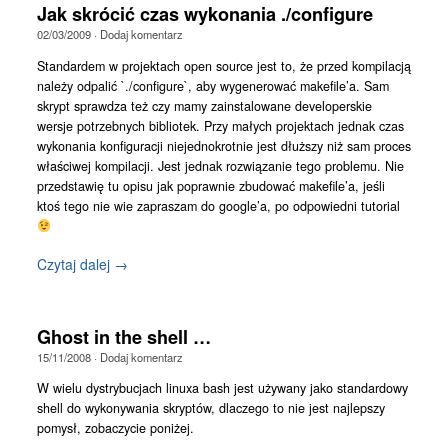
Kontakt
Jak skrócić czas wykonania ./configure
02/03/2009
·
Dodaj komentarz
Standardem w projektach open source jest to, że przed kompilacją
należy odpalić `./configure`, aby wygenerować makefile’a. Sam
skrypt sprawdza też czy mamy zainstalowane developerskie
wersje potrzebnych bibliotek. Przy małych projektach jednak czas
wykonania konfiguracji niejednokrotnie jest dłuższy niż sam proces
właściwej kompilacji. Jest jednak rozwiązanie tego problemu. Nie
przedstawię tu opisu jak poprawnie zbudować makefile’a, jeśli
ktoś tego nie wie zapraszam do google’a, po odpowiedni tutorial
Czytaj dalej →
Ghost in the shell …
15/11/2008
·
Dodaj komentarz
W wielu dystrybucjach linuxa bash jest używany jako standardowy
shell do wykonywania skryptów, dlaczego to nie jest najlepszy
pomysł, zobaczycie poniżej.