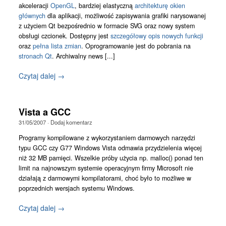
akceleracji
OpenGL
, bardziej elastyczną
architekturę okien
głównych
dla aplikacji, możliwość zapisywania grafiki narysowanej
z użyciem Qt bezpośrednio w formacie SVG oraz nowy system
obsługi czcionek. Dostępny jest
szczegółowy opis nowych funkcji
oraz
pełna lista zmian
. Oprogramowanie jest do pobrania na
stronach Qt
. Archiwalny news [...]
Czytaj dalej →
Vista a GCC
31/05/2007
·
Dodaj komentarz
Programy kompilowane z wykorzystaniem darmowych narzędzi
typu GCC czy G77 Windows Vista odmawia przydzielenia więcej
niż 32 MB pamięci. Wszelkie próby użycia np. malloc() ponad ten
limit na najnowszym systemie operacyjnym firmy Microsoft nie
działają z darmowymi kompilatorami, choć było to możliwe w
poprzednich wersjach systemu Windows.
Czytaj dalej →