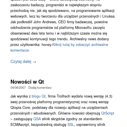
zaskoczeniu badaczy, programiści w największym stopniu
przechodzą nie, jak się spodziewano, na programowanie aplikacji
webowych, lecz ku tworzeniu dla urządzeń przenośnych i Linuksa.
Jak podkreślił John Andrews, CEO firmy badawczej, powolne
odchodzenie programistów od platformy Microsoftu zaczęto
obserwować dwa lata temu i w najbliższym czasie można się
spodziewać kontynuacji tego trendu. Archiwalny news dodany
przez użytkownika: honey.
Kliknij tutaj by zobaczyć archiwalne
komentarze.
Czytaj dalej →
Nowości w Qt
04/06/2007
·
Dodaj komentarz
Jak wynika z
blogu Qt
, firma Trolltech wydała nową wersję (4.3)
swej przenośnej platformy programistycznej oraz nową wersję
Qtopia Core, podstawy dla rozwoju aplikacji na urządzeniach
przenośnych i wbudowanych. Główne nowości obejmują
QtScript
– zastępujący
QSA
silnik skryptów zgodny ze standardem
ECMAscript, bezpośrednią obsługę
SSL
, usprawniony silnik