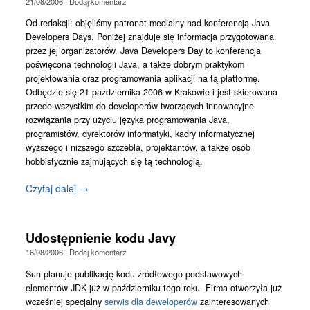
21/08/2006
·
Dodaj komentarz
Od redakcji: objęliśmy patronat medialny nad konferencją Java
Developers Days. Poniżej znajduje się informacja przygotowana
przez jej organizatorów. Java Developers Day to konferencja
poświęcona technologii Java, a także dobrym praktykom
projektowania oraz programowania aplikacji na tą platformę.
Odbędzie się 21 października 2006 w Krakowie i jest skierowana
przede wszystkim do developerów tworzących innowacyjne
rozwiązania przy użyciu języka programowania Java,
programistów, dyrektorów informatyki, kadry informatycznej
wyższego i niższego szczebla, projektantów, a także osób
hobbistycznie zajmujących się tą technologią.
Czytaj dalej →
Udostępnienie kodu Javy
16/08/2006
·
Dodaj komentarz
Sun planuje publikację kodu źródłowego podstawowych
elementów JDK już w październiku tego roku. Firma otworzyła już
wcześniej specjalny
serwis dla deweloperów
zainteresowanych