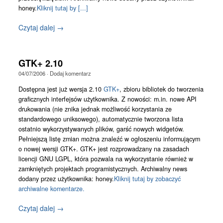
honey.
Kliknij tutaj by [...]
Czytaj dalej →
GTK+ 2.10
04/07/2006
·
Dodaj komentarz
Dostępna jest już wersja 2.10
GTK+
, zbioru bibliotek do tworzenia
graficznych interfejsów użytkownika. Z nowości: m.in. nowe API
drukowania (nie znika jednak możliwość korzystania ze
standardowego uniksowego), automatycznie tworzona lista
ostatnio wykorzystywanych plików, garść nowych widgetów.
Pełniejszą listę zmian można znaleźć w ogłoszeniu informującym
o nowej wersji GTK+. GTK+ jest rozprowadzany na zasadach
licencji GNU LGPL, która pozwala na wykorzystanie również w
zamkniętych projektach programistycznych. Archiwalny news
dodany przez użytkownika: honey.
Kliknij tutaj by zobaczyć
archiwalne komentarze.
Czytaj dalej →