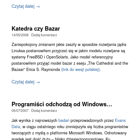
Czytaj dalej →
Katedra czy Bazar
14/05/2008
·
Dodaj komentarz
Zaniepokojony zmianami jakie zaszły w sposobie rozwijania jądra
Linuksa postanowiłem przyjrzeć się w jakim modelu rozwijane są
systemy FreeBSD i OpenSolaris. Jako model referencyjny
postanowiłem przyjąć model bazar z eseju „The Cathedral and the
Bazaar” Erica S. Raymonda
(link do wesji polskiej)
.
Czytaj dalej →
Programiści odchodzą od Windows…
05/07/2007
·
Dodaj komentarz
Jak wynika z najnowszych
badań
przeprowadzonych przez
Evans
Data
, w ciągu ostatniego roku zmniejszyła się liczba programistów
tworzących z myślą o platformie Microsoft Windows. Odnotowany
spadek jest dość duży – blisko dziesięcioprocentowy. Ku