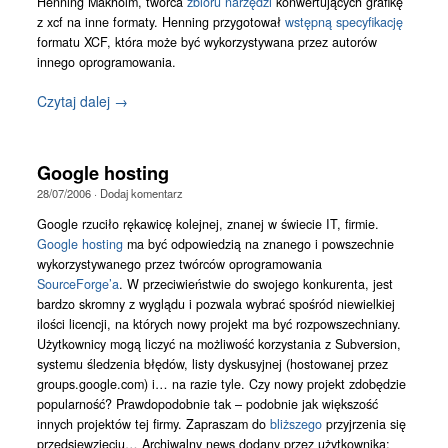
Henning Makholm, twórca
zbioru narzędzi
konwertujących grafikę
z xcf na inne formaty. Henning przygotował
wstępną specyfikację
formatu XCF, która może być wykorzystywana przez autorów
innego oprogramowania.
Czytaj dalej →
Google hosting
28/07/2006
·
Dodaj komentarz
Google rzuciło rękawicę kolejnej, znanej w świecie IT, firmie.
Google hosting
ma być odpowiedzią na znanego i powszechnie
wykorzystywanego przez twórców oprogramowania
SourceForge’a
. W przeciwieństwie do swojego konkurenta, jest
bardzo skromny z wyglądu i pozwala wybrać spośród niewielkiej
ilości licencji, na których nowy projekt ma być rozpowszechniany.
Użytkownicy mogą liczyć na możliwość korzystania z Subversion,
systemu śledzenia błędów, listy dyskusyjnej (hostowanej przez
groups.google.com) i… na razie tyle. Czy nowy projekt zdobędzie
popularność? Prawdopodobnie tak – podobnie jak większość
innych projektów tej firmy. Zapraszam do
bliższego
przyjrzenia się
przedsięwzięciu… Archiwalny news dodany przez użytkownika: