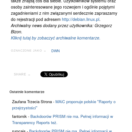
także znajdą coś dla siebie. Użytkowników systemu oraz
Kontakt
osoby zainteresowane jego rozwojem i ogólnie pojętymi
zagadnieniami z nim związanymi serdecznie zapraszamy
do rejestracji pod adresem
http://debian.linux.pl
.
Archiwalny news dodany przez użytkownika: Grzegorz
Bizon.
Kliknij tutaj by zobaczyć archiwalne komentarze.
DWN
OZNACZONE JAKO →
SHARE →
Ostatnie komentarze
Zaufana Trzecia Strona
-
MAiC proponuje polskie "Raporty o
przejrzystości"
fantomik
-
Backdoorów PRISM nie ma. Pełnej informacji w
Transparency Reports też.
rumcajs
-
Backdoorów PRISM nie ma. Pełnej informacji w