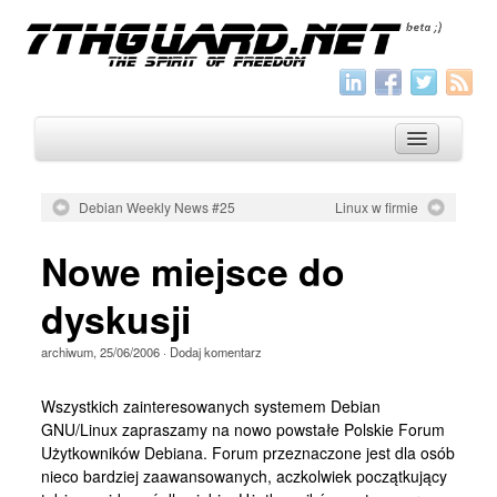
Debian Weekly News #25
Linux w firmie
O nas
Nowe miejsce do
Archiwum
dyskusji
Wszystko
archiwum
,
25/06/2006
·
Dodaj komentarz
Aktualności
Artykuły
Wszystkich zainteresowanych systemem Debian
GNU/Linux zapraszamy na nowo powstałe Polskie Forum
Krótkie
Użytkowników Debiana. Forum przeznaczone jest dla osób
Jak pisać
nieco bardziej zaawansowanych, aczkolwiek początkujący