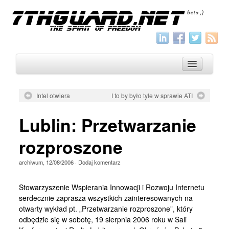
Intel otwiera
I to by było tyle w sprawie ATI
O nas
Lublin: Przetwarzanie
Archiwum
rozproszone
Wszystko
archiwum
,
12/08/2006
·
Dodaj komentarz
Aktualności
Artykuły
Stowarzyszenie Wspierania Innowacji i Rozwoju Internetu
serdecznie zaprasza wszystkich zainteresowanych na
Krótkie
otwarty wykład pt. „Przetwarzanie rozproszone”, który
Jak pisać
odbędzie się w sobotę, 19 sierpnia 2006 roku w Sali