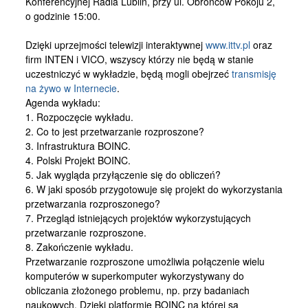
Konferencyjnej Radia Lublin, przy ul. Obrońców Pokoju 2,
Kontakt
o godzinie 15:00.
Dzięki uprzejmości telewizji interaktywnej
www.ittv.pl
oraz
firm INTEN i VICO, wszyscy którzy nie będą w stanie
uczestniczyć w wykładzie, będą mogli obejrzeć
transmisję
na żywo w Internecie
.
Agenda wykładu:
1. Rozpoczęcie wykładu.
2. Co to jest przetwarzanie rozproszone?
3. Infrastruktura BOINC.
4. Polski Projekt BOINC.
5. Jak wygląda przyłączenie się do obliczeń?
6. W jaki sposób przygotowuje się projekt do wykorzystania
przetwarzania rozproszonego?
7. Przegląd istniejących projektów wykorzystujących
przetwarzanie rozproszone.
8. Zakończenie wykładu.
Przetwarzanie rozproszone umożliwia połączenie wielu
komputerów w superkomputer wykorzystywany do
obliczania złożonego problemu, np. przy badaniach
naukowych. Dzięki platformie BOINC na której są