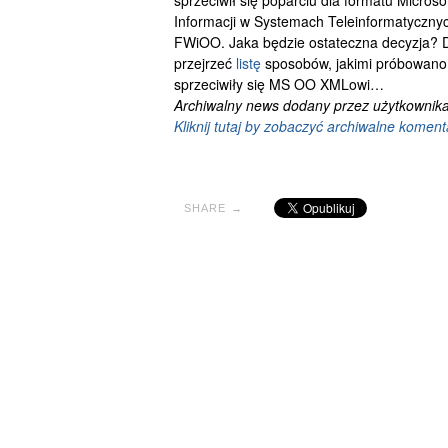
sprzeciwił się poparciu dla formatu Micros
Informacji w Systemach Teleinformatycznych
FWiOO. Jaka będzie ostateczna decyzja? D
przejrzeć
listę
sposobów, jakimi próbowano 
sprzeciwiły się MS OO XMLowi…
Archiwalny news dodany przez użytkownika
Kliknij tutaj by zobaczyć archiwalne koment
SHARE →