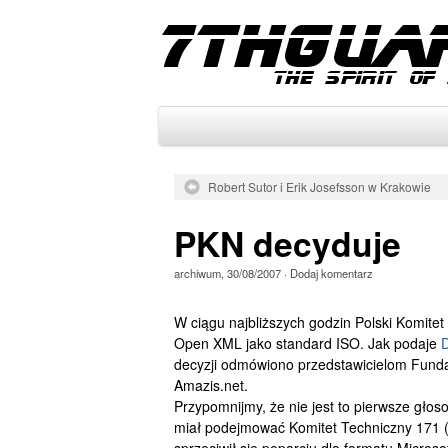
Robert Sutor i Erik Josefsson w Krakowie
PKN decyduje
archiwum
,
30/08/2007
·
Dodaj komentarz
W ciągu najbliższych godzin Polski Komitet
Open XML jako standard ISO. Jak podaje
D
decyzji odmówiono przedstawicielom Fund
Amazis.net.
Przypomnijmy, że nie jest to pierwsze głos
miał podejmować Komitet Techniczny 171 