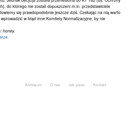
oftu. Jednak decyzja została przeniesiona do KT 182 (ds. Ochrony
), do którego nie zostali dopuszczeni m.in. przedstawiciele
owiemy się prawdopodobnie jeszcze dziś. Czekając na nią warto
wprowadzić w błąd inne Komitety Normalizacyjne, by nie
: honey.
arze.
Archiwum
O nas
Jak pisać
Kontakt