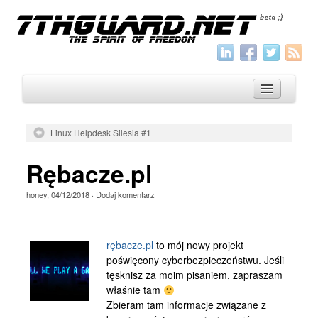
Linux Helpdesk Silesia #1
O nas
Rębacze.pl
Archiwum
honey
,
04/12/2018
·
Dodaj komentarz
Wszystko
Aktualności
rębacze.pl
to mój nowy projekt
Artykuły
poświęcony cyberbezpieczeństwu. Jeśli
tęsknisz za moim pisaniem, zapraszam
Krótkie
właśnie tam
Jak pisać
Zbieram tam informacje związane z