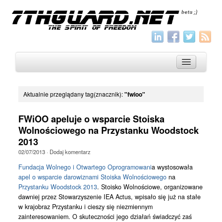
Aktualnie przeglądany tag(znacznik):
"fwioo"
O nas
FWiOO apeluje o wsparcie Stoiska
Archiwum
Wolnościowego na Przystanku Woodstock
2013
Wszystko
02/07/2013
·
Dodaj komentarz
Aktualności
Fundacja Wolnego i Otwartego Oprogramowani
a wystosowała
Artykuły
apel o wsparcie darowiznami Stoiska Wolnościowego
na
Przystanku Woodstock 2013
. Stoisko Wolnościowe, organizowane
Krótkie
dawniej przez Stowarzyszenie IEA Actus, wpisało się już na stałe
w krajobraz Przystanku i cieszy się niezmiennym
Jak pisać
zainteresowaniem. O skuteczności jego działań świadczyć zaś