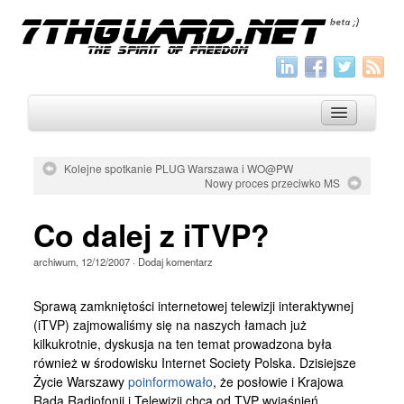
Kolejne spotkanie PLUG Warszawa i WO@PW
Nowy proces przeciwko MS
O nas
Co dalej z iTVP?
Archiwum
Wszystko
archiwum
,
12/12/2007
·
Dodaj komentarz
Aktualności
Sprawą zamkniętości internetowej telewizji interaktywnej
Artykuły
(iTVP) zajmowaliśmy się na naszych łamach już
kilkukrotnie, dyskusja na ten temat prowadzona była
Krótkie
również w środowisku Internet Society Polska. Dzisiejsze
Życie Warszawy
poinformowało
, że posłowie i Krajowa
Jak pisać
Rada Radiofonii i Telewizji chcą od TVP wyjaśnień