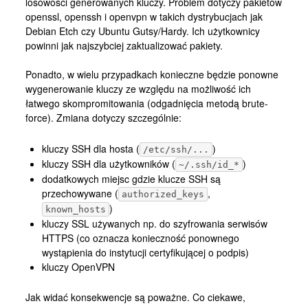
losowości generowanych kluczy. Problem dotyczy pakietów
Kontakt
openssl, openssh i openvpn w takich dystrybucjach jak
Debian Etch czy Ubuntu Gutsy/Hardy. Ich użytkownicy
powinni jak najszybciej zaktualizować pakiety.
Ponadto, w wielu przypadkach konieczne będzie ponowne
wygenerowanie kluczy ze względu na możliwość ich
łatwego skompromitowania (odgadnięcia metodą brute-
force). Zmiana dotyczy szczególnie:
kluczy SSH dla hosta (
)
/etc/ssh/...
kluczy SSH dla użytkowników (
)
~/.ssh/id_*
dodatkowych miejsc gdzie klucze SSH są
przechowywane (
,
authorized_keys
)
known_hosts
kluczy SSL używanych np. do szyfrowania serwisów
HTTPS (co oznacza konieczność ponownego
wystąpienia do instytucji certyfikującej o podpis)
kluczy OpenVPN
Jak widać konsekwencje są poważne. Co ciekawe,