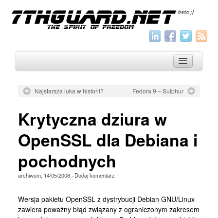
Najstarsza luka w historii?
Fedora 9 – Sulphur
O nas
Krytyczna dziura w
Archiwum
OpenSSL dla Debiana i
Wszystko
pochodnych
Aktualności
Artykuły
archiwum
,
14/05/2008
·
Dodaj komentarz
Krótkie
Wersja pakietu OpenSSL z dystrybucji Debian GNU/Linux
Jak pisać
zawiera poważny błąd związany z ograniczonym zakresem