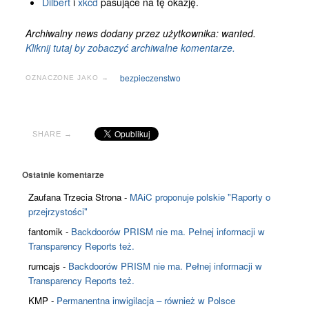
Dilbert
i
xkcd
pasujące na tę okazję.
Archiwalny news dodany przez użytkownika: wanted.
Kliknij tutaj by zobaczyć archiwalne komentarze.
bezpieczenstwo
OZNACZONE JAKO →
SHARE →
Ostatnie komentarze
Zaufana Trzecia Strona
-
MAiC proponuje polskie "Raporty o
przejrzystości"
fantomik
-
Backdoorów PRISM nie ma. Pełnej informacji w
Transparency Reports też.
rumcajs
-
Backdoorów PRISM nie ma. Pełnej informacji w
Transparency Reports też.
KMP
-
Permanentna inwigilacja – również w Polsce