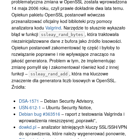
problematyczna zmiana w OpenSSL została wprowadzona
14 maja 2006 roku, czyli prawie dokładnie dwa lata temu.
Opiekun pakietu OpenSSL postanowił wówczas
przeanalizować oficjalny kod biblioteki przy pomocy
analizatora kodu
Valgrind
. Narzędzie to słusznie wykazało
błąd w funkcji
, która traktowała
ssleay_rand_bytes
niezainicjalizowane dane z bufora jako źródło losowości.
Opiekun postanowił zakomentować tę część i byłoby to
rozwiązanie poprawne i nie wpływające znacząco na
jakość generatora. Problem w tym, że implementując
zmianę pomylił się i zakomentował również kod z innej
funkcji –
, która ma kluczowe
ssleay_rand_add
znaczenie dla generatora liczb losowych w OpenSSL.
Źródła:
DSA-1571
– Debian Security Advisory,
USN-612-1
– Ubuntu Security Notice,
Debian bug #363516
– raport z testowania Valgrinda i
wprowadzenia nieszczęsnej „poprawki”,
dowkd.pl
– analizator istniejących kluczy SSL/SSH/VPN
do sprawdzenia, które należy wygenerować ponownie,