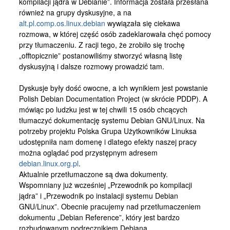
kompilacji jądra w Debianie”. Informacja została przesłana
Kontakt
również na grupy dyskusyjne, a na
alt.pl.comp.os.linux.debian
wywiązała się ciekawa
rozmowa, w której część osób zadeklarowała chęć pomocy
przy tłumaczeniu. Z racji tego, że zrobiło się trochę
„offtopicznie” postanowiliśmy stworzyć własną listę
dyskusyjną i dalsze rozmowy prowadzić tam.
Dyskusje były dość owocne, a ich wynikiem jest powstanie
Polish Debian Documentation Project (w skrócie PDDP). A
mówiąc po ludzku jest w tej chwili 15 osób chcących
tłumaczyć dokumentację systemu Debian GNU/Linux. Na
potrzeby projektu Polska Grupa Użytkowników Linuksa
udostępniła nam domenę i dlatego efekty naszej pracy
można oglądać pod przystępnym adresem
debian.linux.org.pl
.
Aktualnie przetłumaczone są dwa dokumenty.
Wspomniany już wcześniej „Przewodnik po kompilacji
jądra” i „Przewodnik po instalacji systemu Debian
GNU/Linux”. Obecnie pracujemy nad przetłumaczeniem
dokumentu „Debian Reference”, który jest bardzo
rozbudowanym podręcznikiem Debiana.