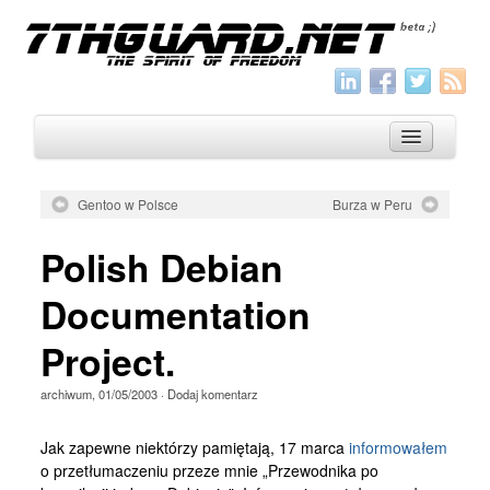
Gentoo w Polsce
Burza w Peru
O nas
Polish Debian
Archiwum
Documentation
Wszystko
Project.
Aktualności
Artykuły
archiwum
,
01/05/2003
·
Dodaj komentarz
Krótkie
Jak zapewne niektórzy pamiętają, 17 marca
informowałem
Jak pisać
o przetłumaczeniu przeze mnie „Przewodnika po